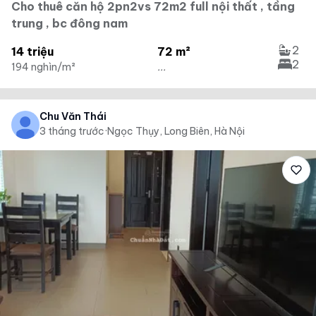
Cho thuê căn hộ 2pn2vs 72m2 full nội thất , tầng
trung , bc đông nam
2
14 triệu
72 m²
2
194 nghìn/m²
...
Chu Văn Thái
3 tháng trước
·
Ngọc Thụy, Long Biên, Hà Nội