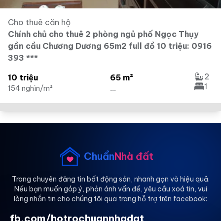
Cho thuê căn hộ
Chính chủ cho thuê 2 phòng ngủ phố Ngọc Thụy
gần cầu Chương Dương 65m2 full đồ 10 triệu: 0916
393 ***
2
10 triệu
65 m²
1
154 nghìn/m²
...
Chuẩn
Nhà đất
Trang chuyên đăng tin bất động sản, nhanh gọn và hiệu quả.
Nếu bạn muốn góp ý, phản ánh vấn đề, yêu cầu xoá tin, vui
lòng nhắn tin cho chúng tôi qua trang hỗ trợ trên facebook:
fb.com/hotrochuannhadat