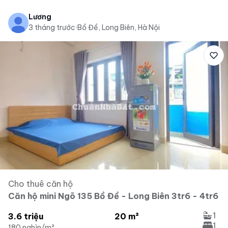
Lương
3 tháng trước
·
Bồ Đề, Long Biên, Hà Nội
Cho thuê căn hộ
Căn hộ mini Ngõ 135 Bồ Đề - Long Biên 3tr6 - 4tr6
1
3.6 triệu
20 m²
1
180 nghìn/m²
...