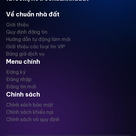
Về chuẩn nhà đất
Giới thiệu
Quy định đăng tin
Hướng dẫn tự động làm mới
Giới thiệu các loại tin VIP
Bảng giá dịch vụ
Menu chính
Đăng ký
Đăng nhập
Đăng tin mới
Chính sách
Chính sách bảo mật
Chính sách khiếu nại
Chính sách và quy định