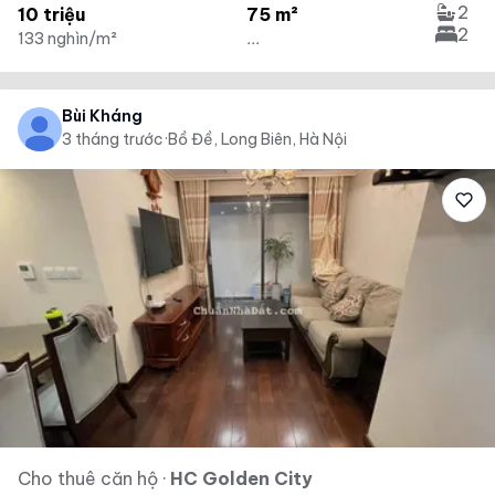
2
10 triệu
75 m²
2
133 nghìn/m²
...
Bùi Kháng
3 tháng trước
·
Bồ Đề, Long Biên, Hà Nội
Cho thuê căn hộ
·
HC Golden City