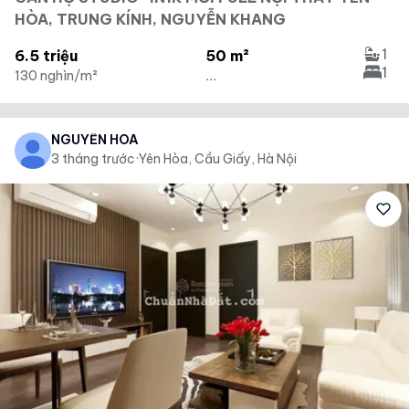
HÒA, TRUNG KÍNH, NGUYỄN KHANG
1
6.5 triệu
50 m²
1
130 nghìn/m²
...
NGUYỄN HOA
3 tháng trước
·
Yên Hòa, Cầu Giấy, Hà Nội