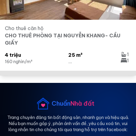
Cho thuê căn hộ
CHO THUÊ PHÒNG TẠI NGUYỄN KHANG- CẦU
GIẤY
1
4 triệu
25 m²
1
160 nghìn/m²
...
Chuẩn
Nhà đất
Trang chuyên đăng tin bất động sản, nhanh gọn và hiệu quả.
Nếu bạn muốn góp ý, phản ánh vấn đề, yêu cầu xoá tin, vui
lòng nhắn tin cho chúng tôi qua trang hỗ trợ trên facebook: