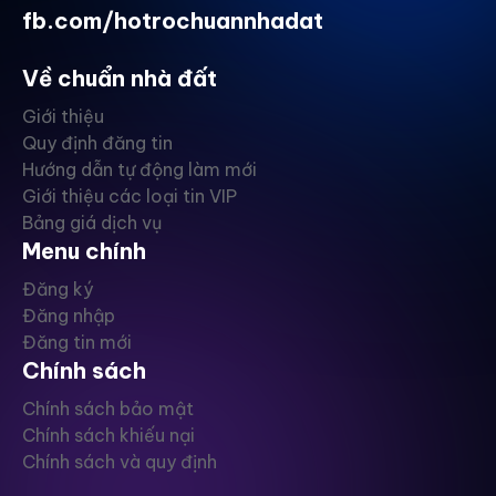
fb.com/hotrochuannhadat
Về chuẩn nhà đất
Giới thiệu
Quy định đăng tin
Hướng dẫn tự động làm mới
Giới thiệu các loại tin VIP
Bảng giá dịch vụ
Menu chính
Đăng ký
Đăng nhập
Đăng tin mới
Chính sách
Chính sách bảo mật
Chính sách khiếu nại
Chính sách và quy định