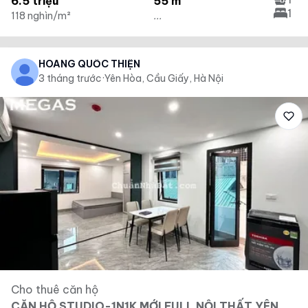
6.5 triệu
55 m²
1
118 nghìn/m²
...
HOÀNG QUỐC THIỆN
3 tháng trước
·
Yên Hòa, Cầu Giấy, Hà Nội
Cho thuê căn hộ
CĂN HỘ STUDIO-1N1K MỚI FULL NỘI THẤT YÊN