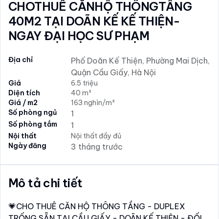
CHOTHUÊ CĂNHỘ THÔNGTẦNG
40M2 TẠI DOÃN KẾ KẾ THIỆN-
NGAY ĐẠI HỌC SƯ PHẠM
Địa chỉ
Phố Doãn Kế Thiện, Phường Mai Dịch,
Quận Cầu Giấy, Hà Nội
Giá
6.5 triệu
Diện tích
40 m²
Giá / m2
163 nghìn/m²
Số phòng ngủ
1
Số phòng tắm
1
Nội thất
Nội thất đầy đủ
Ngày đăng
3 tháng trước
Mô tả chi tiết
💗CHO THUÊ CĂN HỘ THÔNG TẦNG - DUPLEX
TRỐNG SẴN TẠI CẦU GIẤY - DOÃN KẾ THIỆN - ĐỐI