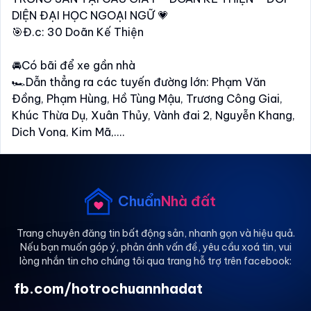
DIỆN ĐẠI HỌC NGOẠI NGỮ 💗
️️🎯Đ.c: 30 Doãn Kế Thiện
🚘Có bãi để xe gần nhà
🏎Dẫn thẳng ra các tuyến đường lớn: Phạm Văn
Đồng, Phạm Hùng, Hồ Tùng Mậu, Trương Công Giai,
Khúc Thừa Dụ, Xuân Thủy, Vành đai 2, Nguyễn Khang,
Dịch Vọng, Kim Mã,....
🏎Cạnh các địa điểm hot : Công viên Cầu Giấy,
AEON Xuân Thủy, Chợ nhà xanh, công viên Thủ Lệ,...
🏤Các trường đại học xung quanh: Đại học Giao
thông vận tải #UTC, Đại học Thủ đô #HNMU, Đại học
Chuẩn
Nhà đất
Ngoại thương #FTU, Học viện Ngoại Giao #DAV,Đại
học Sư phạm #HNUE, Học viện Báo chí tuyên truyền
Trang chuyên đăng tin bất động sản, nhanh gọn và hiệu quả.
Nếu bạn muốn góp ý, phản ánh vấn đề, yêu cầu xoá tin, vui
#AJC, Đại học Quốc gia #VNU, Đại học #FPT,....
lòng nhắn tin cho chúng tôi qua trang hỗ trợ trên facebook:
🎀Nhà mới - rộng - thoáng
fb.com/hotrochuannhadat
🎀Full nội thất từ A - Z, đầy đủ tiện nghi