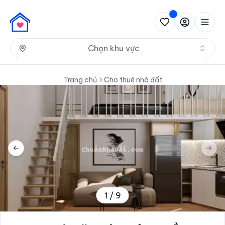
Nh
Chọn khu vực
Trang chủ
Cho thuê nhà đất
Previous slide
Next 
1
/
9