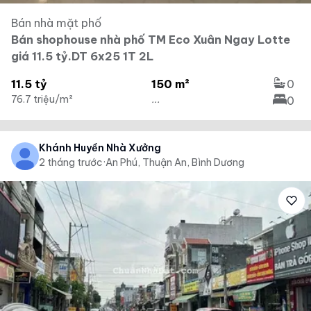
Bán nhà mặt phố
Bán shophouse nhà phố TM Eco Xuân Ngay Lotte
giá 11.5 tỷ.DT 6x25 1T 2L
11.5 tỷ
150 m²
0
76.7 triệu/m²
...
0
Khánh Huyền Nhà Xưởng
2 tháng trước
·
An Phú, Thuận An, Bình Dương