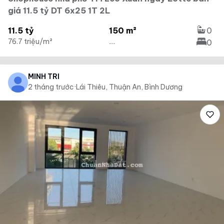
giá 11.5 tỷ DT 6x25 1T 2L
11.5 tỷ
150 m²
0
76.7 triệu/m²
...
0
MINH TRÍ
2 tháng trước
·
Lái Thiêu, Thuận An, Bình Dương