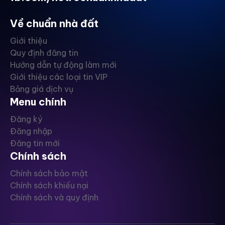
Về chuẩn nhà đất
Giới thiệu
Quy định đăng tin
Hướng dẫn tự động làm mới
Giới thiệu các loại tin VIP
Bảng giá dịch vụ
Menu chính
Đăng ký
Đăng nhập
Đăng tin mới
Chính sách
Chính sách bảo mật
Chính sách khiếu nại
Chính sách và quy định