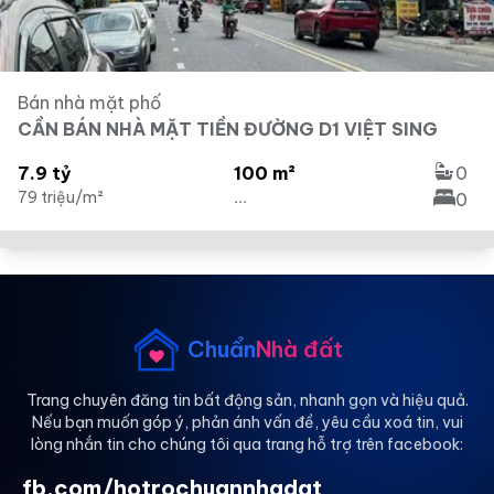
Bán nhà mặt phố
CẦN BÁN NHÀ MẶT TIỀN ĐƯỜNG D1 VIỆT SING
7.9 tỷ
100 m²
0
79 triệu/m²
...
0
Chuẩn
Nhà đất
Trang chuyên đăng tin bất động sản, nhanh gọn và hiệu quả.
Nếu bạn muốn góp ý, phản ánh vấn đề, yêu cầu xoá tin, vui
lòng nhắn tin cho chúng tôi qua trang hỗ trợ trên facebook:
fb.com/hotrochuannhadat