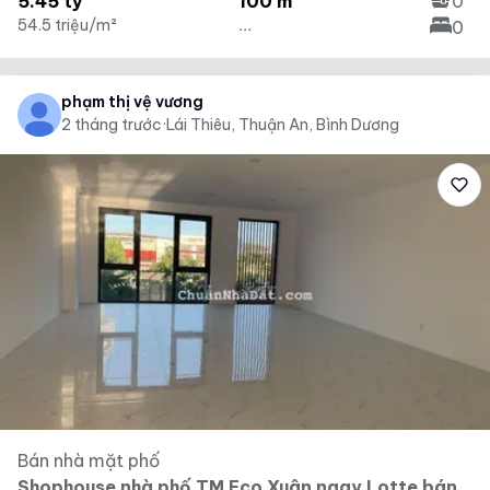
5.45 tỷ
100 m²
0
54.5 triệu/m²
...
0
phạm thị vệ vương
2 tháng trước
·
Lái Thiêu, Thuận An, Bình Dương
Bán nhà mặt phố
Shophouse nhà phố TM Eco Xuân ngay Lotte bán