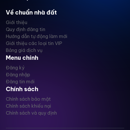
Về chuẩn nhà đất
Giới thiệu
Quy định đăng tin
Hướng dẫn tự động làm mới
Giới thiệu các loại tin VIP
Bảng giá dịch vụ
Menu chính
Đăng ký
Đăng nhập
Đăng tin mới
Chính sách
Chính sách bảo mật
Chính sách khiếu nại
Chính sách và quy định