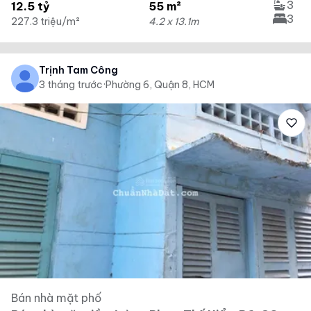
3
12.5 tỷ
55 m²
3
227.3 triệu/m²
4.2 x 13.1m
Trịnh Tam Công
3 tháng trước
·
Phường 6, Quận 8, HCM
Bán nhà mặt phố