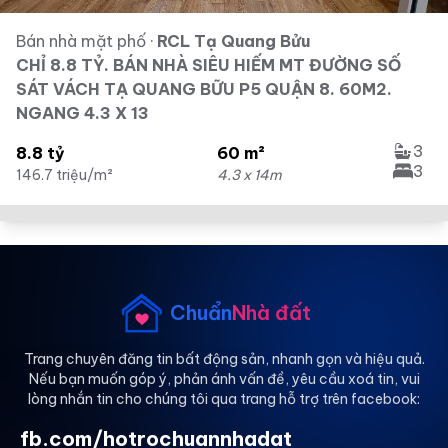
Bán nhà mặt phố
·
RCL Tạ Quang Bửu
CHỈ 8.8 TỶ. BÁN NHÀ SIÊU HIẾM MT ĐƯỜNG SỐ
SÁT VÁCH TẠ QUANG BỮU P5 QUẬN 8. 60M2.
NGANG 4.3 X 13
3
8.8 tỷ
60 m²
3
146.7 triệu/m²
4.3 x 14m
Chuẩn
Nhà đất
Trang chuyên đăng tin bất động sản, nhanh gọn và hiệu quả.
Nếu bạn muốn góp ý, phản ánh vấn đề, yêu cầu xoá tin, vui
lòng nhắn tin cho chúng tôi qua trang hỗ trợ trên facebook:
fb.com/hotrochuannhadat