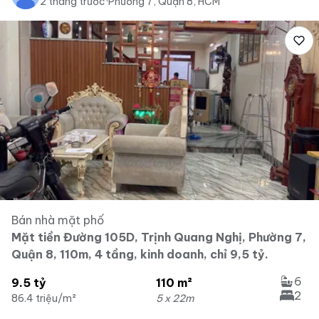
2 tháng trước
·
Phường 7, Quận 8, HCM
Bán nhà mặt phố
Mặt tiền Đường 105D, Trịnh Quang Nghị, Phường 7,
Quận 8, 110m, 4 tầng, kinh doanh, chỉ 9,5 tỷ.
6
9.5 tỷ
110 m²
2
86.4 triệu/m²
5 x 22m