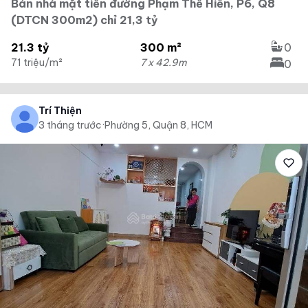
Bán nhà mặt tiền đường Phạm Thế Hiển, P6, Q8
(DTCN 300m2) chỉ 21,3 tỷ
21.3 tỷ
300 m²
0
71 triệu/m²
7 x 42.9m
0
Trí Thiện
3 tháng trước
·
Phường 5, Quận 8, HCM