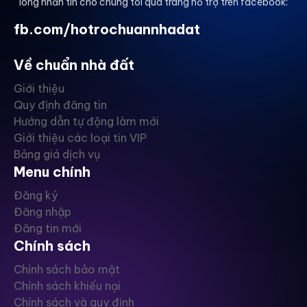
lòng nhắn tin cho chúng tôi qua trang hỗ trợ trên facebook:
fb.com/hotrochuannhadat
Về chuẩn nhà đất
Giới thiệu
Quy định đăng tin
Hướng dẫn tự động làm mới
Giới thiệu các loại tin VIP
Bảng giá dịch vụ
Menu chính
Đăng ký
Đăng nhập
Đăng tin mới
Chính sách
Chính sách bảo mật
Chính sách khiếu nại
Chính sách và quy định