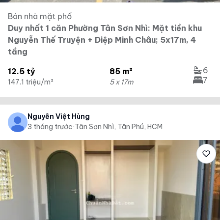
Bán nhà mặt phố
Duy nhất 1 căn Phường Tân Sơn Nhì: Mặt tiền khu
Nguyễn Thế Truyện + Diệp Minh Châu; 5x17m, 4
tầng
6
12.5 tỷ
85 m²
7
147.1 triệu/m²
5 x 17m
Nguyễn Việt Hùng
3 tháng trước
·
Tân Sơn Nhì, Tân Phú, HCM