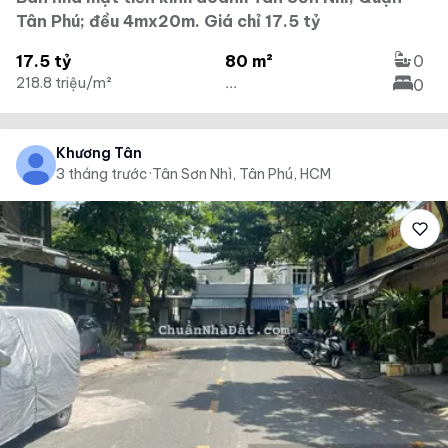
Tân Phú; đều 4mx20m. Giá chỉ 17.5 tỷ
17.5 tỷ
80 m²
0
218.8 triệu/m²
...
0
Khương Tân
3 tháng trước
·
Tân Sơn Nhì, Tân Phú, HCM