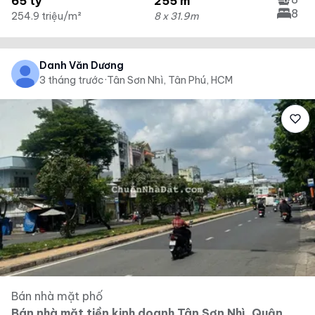
65 tỷ
255 m²
8
254.9 triệu/m²
8 x 31.9m
Danh Văn Dương
3 tháng trước
·
Tân Sơn Nhì, Tân Phú, HCM
Bán nhà mặt phố
Bán nhà mặt tiền kinh doanh Tân Sơn Nhì, Quận