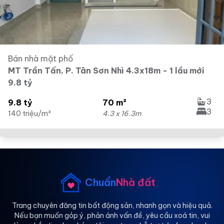
Bán nhà mặt phố
MT Trần Tấn, P. Tân Sơn Nhì 4.3x18m - 1 lầu mới
9.8 tỷ
3
9.8 tỷ
70 m²
3
140 triệu/m²
4.3 x 16.3m
Chuẩn
Nhà đất
Trang chuyên đăng tin bất động sản, nhanh gọn và hiệu quả.
Nếu bạn muốn góp ý, phản ánh vấn đề, yêu cầu xoá tin, vui