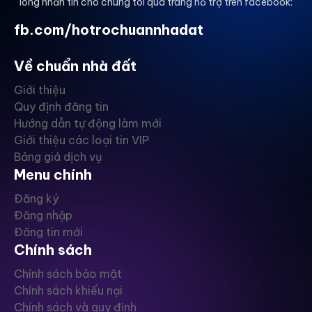
lòng nhắn tin cho chúng tôi qua trang hỗ trợ trên facebook:
fb.com/hotrochuannhadat
Về chuẩn nhà đất
Giới thiệu
Quy định đăng tin
Hướng dẫn tự động làm mới
Giới thiệu các loại tin VIP
Bảng giá dịch vụ
Menu chính
Đăng ký
Đăng nhập
Đăng tin mới
Chính sách
Chính sách bảo mật
Chính sách khiếu nại
Chính sách và quy định