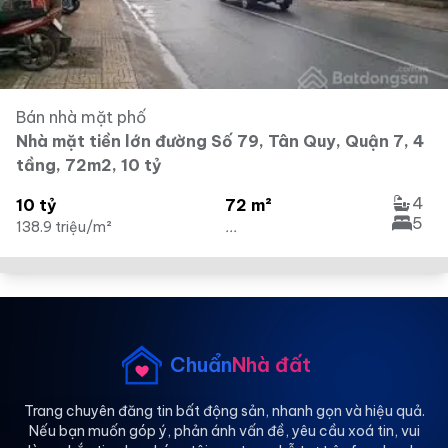
Bán nhà mặt phố
Nhà mặt tiền lớn đường Số 79, Tân Quy, Quận 7, 4
tầng, 72m2, 10 tỷ
4
10 tỷ
72 m²
5
138.9 triệu/m²
...
Chuẩn
Nhà đất
Trang chuyên đăng tin bất động sản, nhanh gọn và hiệu quả.
Nếu bạn muốn góp ý, phản ánh vấn đề, yêu cầu xoá tin, vui