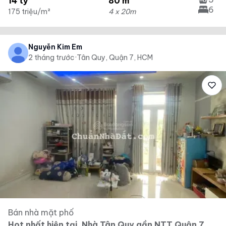
14 tỷ
80 m²
6
175 triệu/m²
4 x 20m
Nguyễn Kim Em
2 tháng trước
·
Tân Quy, Quận 7, HCM
Bán nhà mặt phố
Hot nhất hiện tại. Nhà Tân Quy gần NTT Quận 7.