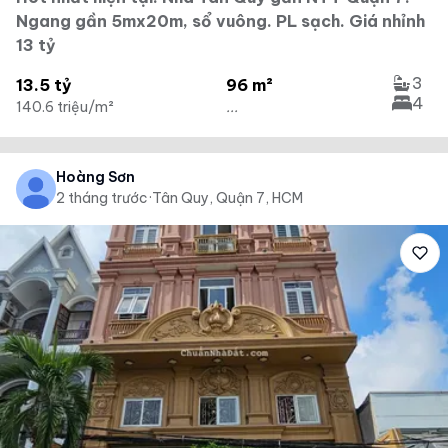
Ngang gần 5mx20m, sổ vuông. PL sạch. Giá nhỉnh
13 tỷ
3
13.5 tỷ
96 m²
4
140.6 triệu/m²
...
Hoàng Sơn
2 tháng trước
·
Tân Quy, Quận 7, HCM