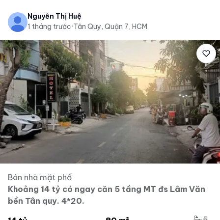
Nguyễn Thị Huệ
1 tháng trước
·
Tân Quy, Quận 7, HCM
Bán nhà mặt phố
Khoảng 14 tỷ có ngay căn 5 tầng MT đs Lâm Văn
bền Tân quy. 4*20.
5