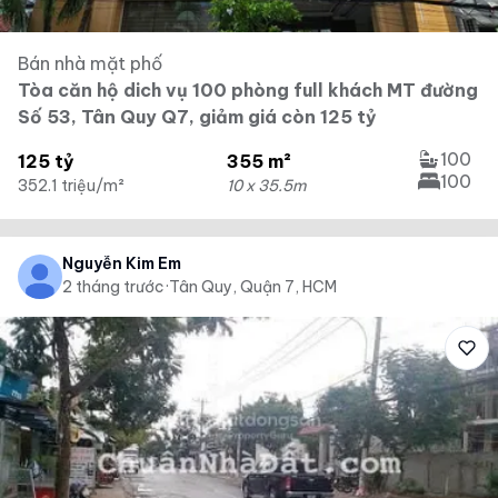
Bán nhà mặt phố
Tòa căn hộ dich vụ 100 phòng full khách MT đường
Số 53, Tân Quy Q7, giảm giá còn 125 tỷ
100
125 tỷ
355 m²
100
352.1 triệu/m²
10 x 35.5m
Nguyễn Kim Em
2 tháng trước
·
Tân Quy, Quận 7, HCM