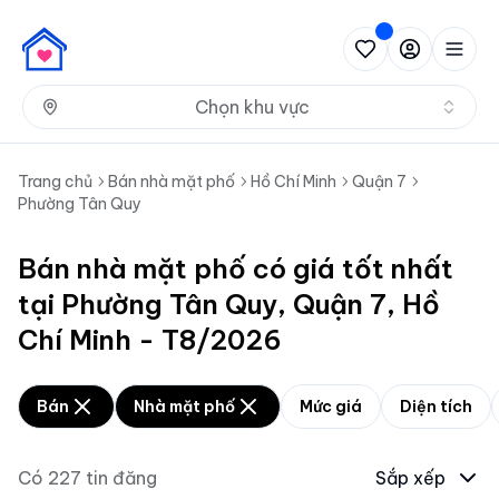
Nh
Chọn khu vực
Trang chủ
Bán nhà mặt phố
Hồ Chí Minh
Quận 7
Phường Tân Quy
Bán nhà mặt phố có giá tốt nhất
tại Phường Tân Quy, Quận 7, Hồ
Chí Minh - T8/2026
Bán
Nhà mặt phố
Mức giá
Diện tích
Có
227
tin đăng
Sắp xếp