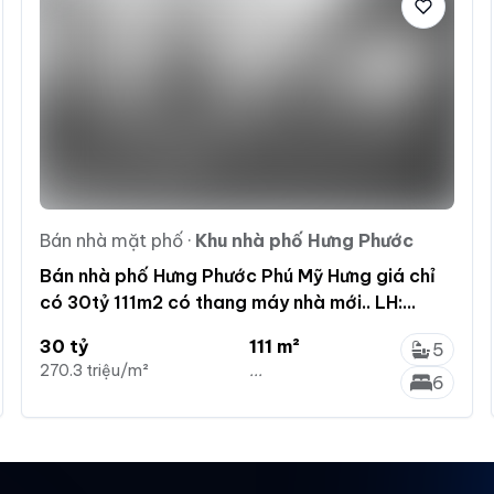
Bán nhà mặt phố
·
Khu nhà phố Hưng Phước
Bán nhà phố Hưng Phước Phú Mỹ Hưng giá chỉ
có 30tỷ 111m2 có thang máy nhà mới.. LH:
0907 263 *** Mỹ
30 tỷ
111 m²
5
270.3 triệu/m²
...
6