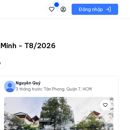
 danh sách các khu vực có thể chọn
Đăng nhập
í Minh - T8/2026
p
Nguyễn Quý
3 tháng trước
·
Tân Phong, Quận 7, HCM