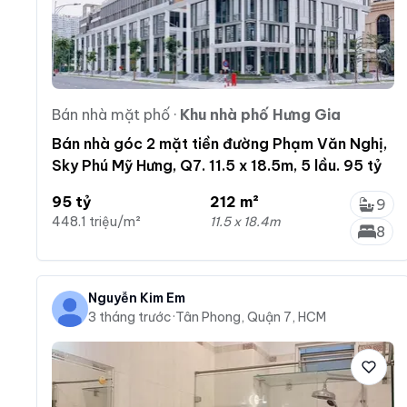
Bán nhà mặt phố
·
Khu nhà phố Hưng Gia
Bán nhà góc 2 mặt tiền đường Phạm Văn Nghị,
Sky Phú Mỹ Hưng, Q7. 11.5 x 18.5m, 5 lầu. 95 tỷ
95 tỷ
212 m²
9
448.1 triệu/m²
11.5 x 18.4m
8
Nguyễn Kim Em
3 tháng trước
·
Tân Phong, Quận 7, HCM