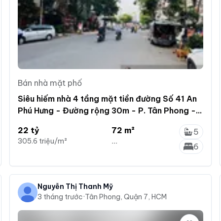
Bán nhà mặt phố
Siêu hiếm nhà 4 tầng mặt tiền đường Số 41 An
Phú Hưng - Đường rộng 30m - P. Tân Phong -
Quận 7
22 tỷ
72 m²
5
305.6 triệu/m²
...
6
Nguyễn Thị Thanh Mỹ
3 tháng trước
·
Tân Phong, Quận 7, HCM