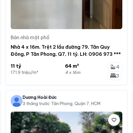
Bán nhà mặt phố
Nhà 4 x 16m. Trệt 2 lầu đường 79, Tân Quy
Đông, P Tân Phong, Q7, 11 tỷ. LH: 0906 973 ***
11 tỷ
64 m²
4
171.9 triệu/m²
4 x 16m
3
Dương Hoài Đức
3 tháng trước
·
Tân Phong, Quận 7, HCM