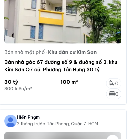
Bán nhà mặt phố
·
Khu dân cư Kim Sơn
Bán nhà góc 67 đường số 9 & đường số 3, khu
Kim Sơn Q7 cũ, Phường Tân Hưng 30 tỷ
30 tỷ
100 m²
0
300 triệu/m²
...
0
Hiền Phạm
3 tháng trước
·
Tân Phong, Quận 7, HCM