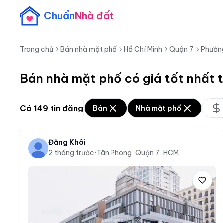
Chuẩn
Nhà đất
Trang chủ
Bán nhà mặt phố
Hồ Chí Minh
Quận 7
Phườn
Bán nhà mặt phố có giá tốt nhất 
Có
149
tin đăng
Bán
Nhà mặt phố
Đăng Khôi
2 tháng trước
·
Tân Phong, Quận 7, HCM