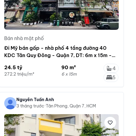
Bán nhà mặt phố
Đi Mỹ bán gấp - nhà phố 4 tầng đường 40
KDC Tân Quy Đông - Quận 7, DT: 6m x 15m -
giá: 24.5 tỷ
24.5 tỷ
90 m²
4
272.2 triệu/m²
6 x 15m
5
Nguyễn Tuấn Anh
3 tháng trước
·
Tân Phong, Quận 7, HCM