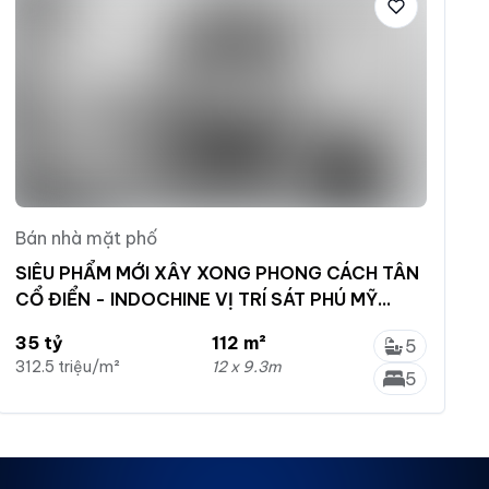
Bán nhà mặt phố
SIÊU PHẨM MỚI XÂY XONG PHONG CÁCH TÂN
CỔ ĐIỂN - INDOCHINE VỊ TRÍ SÁT PHÚ MỸ
HƯNG
35 tỷ
112 m²
5
312.5 triệu/m²
12 x 9.3m
5