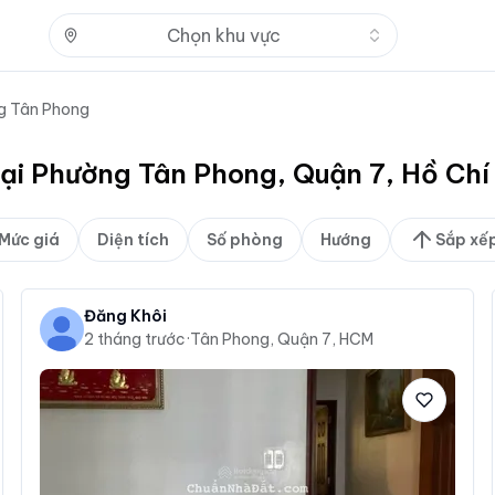
Nhấn để mở
Chọn khu vực
g Tân Phong
tại Phường Tân Phong, Quận 7, Hồ Ch
Mức giá
Diện tích
Số phòng
Hướng
Sắp xế
Đăng Khôi
2 tháng trước
·
Tân Phong, Quận 7, HCM