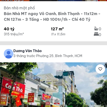
Bán nhà mặt phố
Bán Nhà MT ngay Võ Oanh, Bình Thạnh - 11x12m -
CN 127m - 3 Tầng - HĐ 100tr/th - Chỉ 40 Tỷ
40 tỷ
127 m²
0
315 triệu/m²
11 x 11.5m
0
Dương Văn Thảo
3 tháng trước
·
Phường 25, Bình Thạnh, HCM