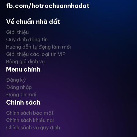
fb.com/hotrochuannhadat
Về chuẩn nhà đất
Giới thiệu
Quy định đăng tin
Hướng dẫn tự động làm mới
Giới thiệu các loại tin VIP
Bảng giá dịch vụ
Menu chính
Đăng ký
Đăng nhập
Đăng tin mới
Chính sách
Chính sách bảo mật
Chính sách khiếu nại
Chính sách và quy định