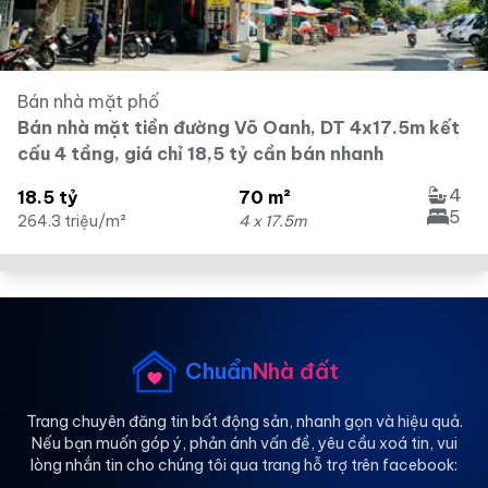
Bán nhà mặt phố
Bán nhà mặt tiền đường Võ Oanh, DT 4x17.5m kết
cấu 4 tầng, giá chỉ 18,5 tỷ cần bán nhanh
4
18.5 tỷ
70 m²
5
264.3 triệu/m²
4 x 17.5m
Chuẩn
Nhà đất
Trang chuyên đăng tin bất động sản, nhanh gọn và hiệu quả.
Nếu bạn muốn góp ý, phản ánh vấn đề, yêu cầu xoá tin, vui
lòng nhắn tin cho chúng tôi qua trang hỗ trợ trên facebook: