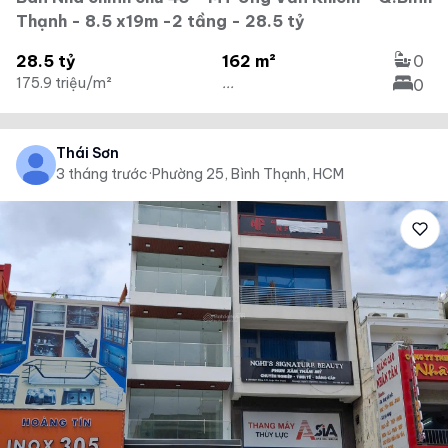
Thạnh - 8.5 x19m -2 tầng - 28.5 tỷ
28.5 tỷ
162 m²
0
175.9 triệu/m²
...
0
Thái Sơn
3 tháng trước
·
Phường 25, Bình Thạnh, HCM