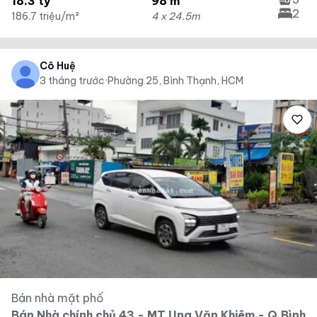
18.3 tỷ
98 m²
2
186.7 triệu/m²
4 x 24.5m
Cô Huệ
3 tháng trước
·
Phường 25, Bình Thạnh, HCM
Bán nhà mặt phố
Bán Nhà chính chủ 43 - MT Ung Văn Khiêm - Q.Bình