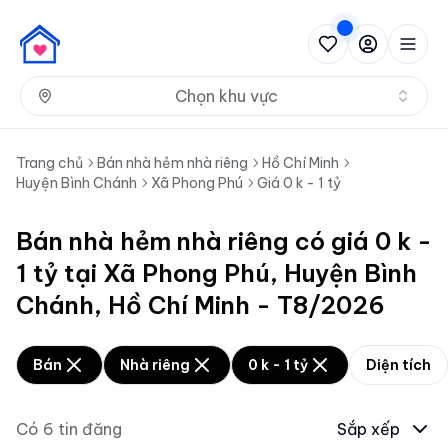
Nh
Chọn khu vực
Trang chủ
Bán nhà hẻm nhà riêng
Hồ Chí Minh
Huyện Bình Chánh
Xã Phong Phú
Giá 0 k - 1 tỷ
Bán nhà hẻm nhà riêng có giá 0 k -
1 tỷ tại Xã Phong Phú, Huyện Bình
Chánh, Hồ Chí Minh - T8/2026
Bán
Nhà riêng
0 k - 1 tỷ
Diện tích
Có
6
tin đăng
Sắp xếp