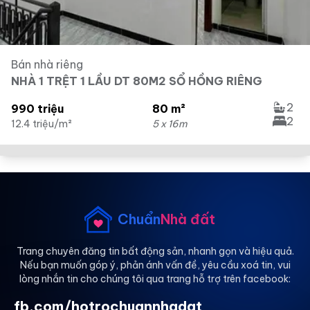
Bán nhà riêng
NHÀ 1 TRỆT 1 LẦU DT 80M2 SỔ HỒNG RIÊNG
2
990 triệu
80 m²
2
12.4 triệu/m²
5 x 16m
Chuẩn
Nhà đất
Trang chuyên đăng tin bất động sản, nhanh gọn và hiệu quả.
Nếu bạn muốn góp ý, phản ánh vấn đề, yêu cầu xoá tin, vui
lòng nhắn tin cho chúng tôi qua trang hỗ trợ trên facebook:
fb.com/hotrochuannhadat