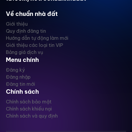
Về chuẩn nhà đất
Giới thiệu
Quy định đăng tin
Hướng dẫn tự động làm mới
Giới thiệu các loại tin VIP
Bảng giá dịch vụ
Menu chính
Đăng ký
Đăng nhập
Đăng tin mới
Chính sách
Chính sách bảo mật
Chính sách khiếu nại
Chính sách và quy định