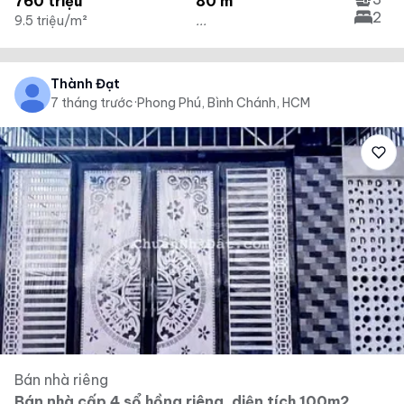
760 triệu
80 m²
2
9.5 triệu/m²
...
Thành Đạt
7 tháng trước
·
Phong Phú, Bình Chánh, HCM
Bán nhà riêng
Bán nhà cấp 4 sổ hồng riêng, diện tích 100m2