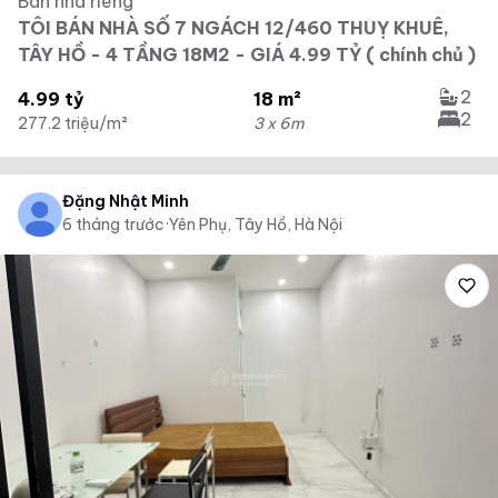
Bán nhà riêng
TÔI BÁN NHÀ SỐ 7 NGÁCH 12/460 THUỴ KHUÊ,
TÂY HỒ - 4 TẦNG 18M2 - GIÁ 4.99 TỶ ( chính chủ )
2
4.99 tỷ
18 m²
2
277.2 triệu/m²
3 x 6m
Đặng Nhật Minh
6 tháng trước
·
Yên Phụ, Tây Hồ, Hà Nội