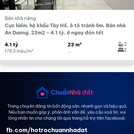
Bán nhà riêng
Cực hiếm, hộ khẩu Tây Hồ, ô tô tránh 5m. Bán nhà
An Dương, 23m2 - 4.1 tỷ, ở ngay đón tết
2
4.1 tỷ
23 m²
2
178.3 triệu/m²
...
Chuẩn
Nhà đất
Trang chuyên đăng tin bất động sản, nhanh gọn và hiệu quả.
Nếu bạn muốn góp ý, phản ánh vấn đề, yêu cầu xoá tin, vui
lòng nhắn tin cho chúng tôi qua trang hỗ trợ trên facebook:
fb.com/hotrochuannhadat