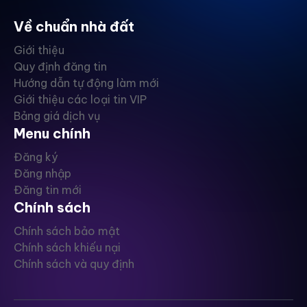
Về chuẩn nhà đất
Giới thiệu
Quy định đăng tin
Hướng dẫn tự động làm mới
Giới thiệu các loại tin VIP
Bảng giá dịch vụ
Menu chính
Đăng ký
Đăng nhập
Đăng tin mới
Chính sách
Chính sách bảo mật
Chính sách khiếu nại
Chính sách và quy định