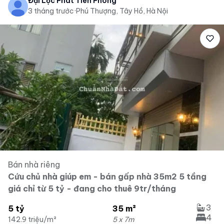
Đại Lộc Phát Tiên Phong
3 tháng trước
·
Phú Thượng, Tây Hồ, Hà Nội
Bán nhà riêng
Cứu chủ nhà giúp em - bán gấp nhà 35m2 5 tầng
giá chỉ từ 5 tỷ - đang cho thuê 9tr/tháng
3
5 tỷ
35 m²
4
142.9 triệu/m²
5 x 7m