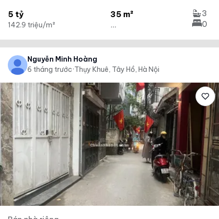
3
5 tỷ
35 m²
0
142.9 triệu/m²
...
Nguyễn Minh Hoàng
6 tháng trước
·
Thụy Khuê, Tây Hồ, Hà Nội