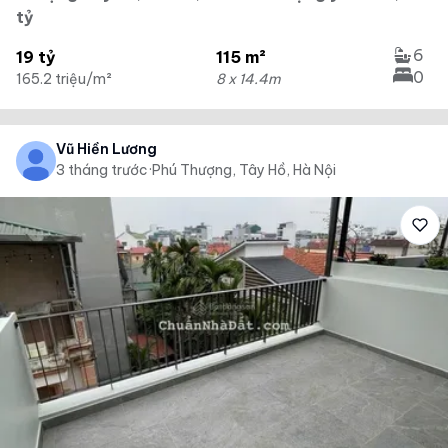
tỷ
6
19 tỷ
115 m²
0
165.2 triệu/m²
8 x 14.4m
Vũ Hiền Lương
3 tháng trước
·
Phú Thượng, Tây Hồ, Hà Nội