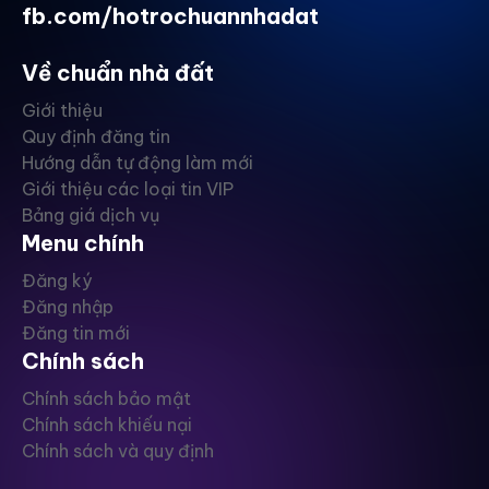
fb.com/hotrochuannhadat
Về chuẩn nhà đất
Giới thiệu
Quy định đăng tin
Hướng dẫn tự động làm mới
Giới thiệu các loại tin VIP
Bảng giá dịch vụ
Menu chính
Đăng ký
Đăng nhập
Đăng tin mới
Chính sách
Chính sách bảo mật
Chính sách khiếu nại
Chính sách và quy định