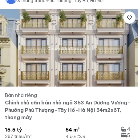
3 tháng trước
·
Phú Thượng, Tây Hồ, Hà Nội
Bán nhà riêng
Chính chủ cần bán nhà ngõ 353 An Dương Vương-
Phường Phú Thượng-Tây Hồ-Hà Nội 54m2x6T,
thang máy
4
15.5 tỷ
54 m²
5
287 triệu/m²
4.5 x 12m