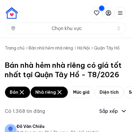
Nh
Chọn khu vực
Trang chủ
Bán nhà hẻm nhà riêng
Hà Nội
Quận Tây Hồ
Bán nhà hẻm nhà riêng có giá tốt
nhất tại Quận Tây Hồ - T8/2026
Bán
Nhà riêng
Mức giá
Diện tích
S
Có
1.368
tin đăng
Sắp xếp
Đỗ Văn Chiều