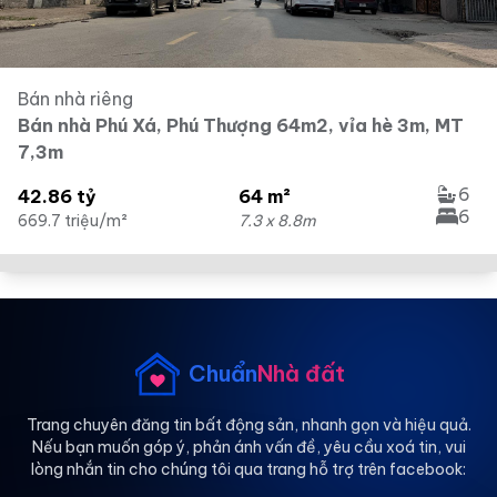
Bán nhà riêng
Bán nhà Phú Xá, Phú Thượng 64m2, vỉa hè 3m, MT
7,3m
6
42.86 tỷ
64 m²
6
669.7 triệu/m²
7.3 x 8.8m
Chuẩn
Nhà đất
Trang chuyên đăng tin bất động sản, nhanh gọn và hiệu quả.
Nếu bạn muốn góp ý, phản ánh vấn đề, yêu cầu xoá tin, vui
lòng nhắn tin cho chúng tôi qua trang hỗ trợ trên facebook: