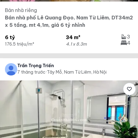
Bán nhà riêng
Bán nhà phố Lê Quang Đạo, Nam Từ Liêm, DT34m2
x 5 tầng, mt 4,1m, giá 6 tỷ nhỉnh
3
6 tỷ
34 m²
4
176.5 triệu/m²
4.1 x 8.3m
Trần Trọng Triển
7 tháng trước
·
Tây Mỗ, Nam Từ Liêm, Hà Nội