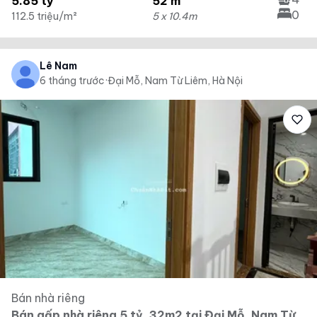
5.85 tỷ
52 m²
0
112.5 triệu/m²
5 x 10.4m
Lê Nam
6 tháng trước
·
Đại Mỗ, Nam Từ Liêm, Hà Nội
Bán nhà riêng
Bán gấp nhà riêng 5 tỷ, 32m2 tại Đại Mỗ, Nam Từ