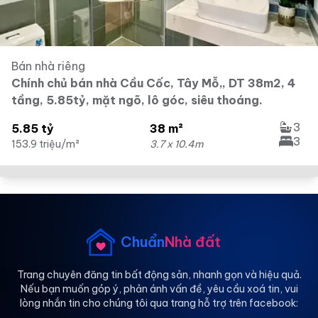
Bán nhà riêng
Chính chủ bán nhà Cầu Cốc, Tây Mỗ,, DT 38m2, 4
tầng, 5.85tỷ, mặt ngõ, lô góc, siêu thoáng.
3
5.85 tỷ
38 m²
3
153.9 triệu/m²
3.7 x 10.4m
Chuẩn
Nhà đất
Trang chuyên đăng tin bất động sản, nhanh gọn và hiệu quả.
Nếu bạn muốn góp ý, phản ánh vấn đề, yêu cầu xoá tin, vui
lòng nhắn tin cho chúng tôi qua trang hỗ trợ trên facebook: