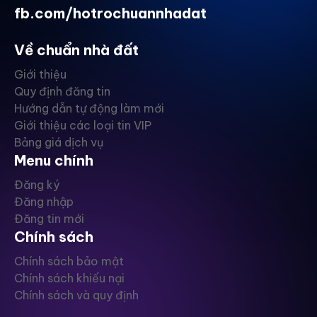
fb.com/hotrochuannhadat
Về chuẩn nhà đất
Giới thiệu
Quy định đăng tin
Hướng dẫn tự động làm mới
Giới thiệu các loại tin VIP
Bảng giá dịch vụ
Menu chính
Đăng ký
Đăng nhập
Đăng tin mới
Chính sách
Chính sách bảo mật
Chính sách khiếu nại
Chính sách và quy định