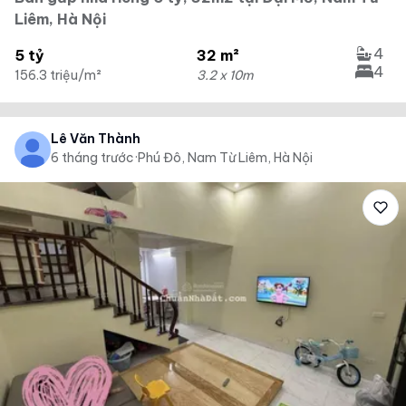
Liêm, Hà Nội
4
5 tỷ
32 m²
4
156.3 triệu/m²
3.2 x 10m
Lê Văn Thành
6 tháng trước
·
Phú Đô, Nam Từ Liêm, Hà Nội