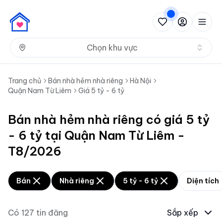
Nh
Chọn khu vực
Trang chủ
Bán nhà hẻm nhà riêng
Hà Nội
Quận Nam Từ Liêm
Giá 5 tỷ - 6 tỷ
Bán nhà hẻm nhà riêng có giá 5 tỷ
- 6 tỷ tại Quận Nam Từ Liêm -
T8/2026
Bán
Nhà riêng
5 tỷ - 6 tỷ
Diện tích
Có
127
tin đăng
Sắp xếp