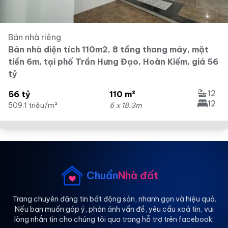
Bán nhà riêng
Bán nhà diện tích 110m2, 8 tầng thang máy, mặt
tiền 6m, tại phố Trần Hưng Đạo, Hoàn Kiếm, giá 56
tỷ
12
56 tỷ
110 m²
12
509.1 triệu/m²
6 x 18.3m
Chuẩn
Nhà đất
Trang chuyên đăng tin bất động sản, nhanh gọn và hiệu quả.
Nếu bạn muốn góp ý, phản ánh vấn đề, yêu cầu xoá tin, vui
lòng nhắn tin cho chúng tôi qua trang hỗ trợ trên facebook: