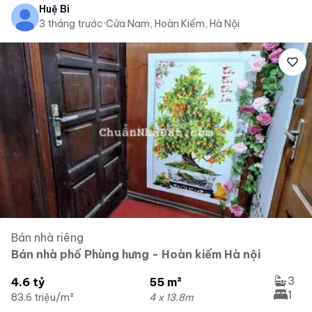
Huệ Bi
3 tháng trước
·
Cửa Nam, Hoàn Kiếm, Hà Nội
Bán nhà riêng
Bán nhà phố Phùng hưng - Hoàn kiếm Hà nội
3
4.6 tỷ
55 m²
1
83.6 triệu/m²
4 x 13.8m