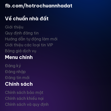
fb.com/hotrochuannhadat
Về chuẩn nhà đất
Giới thiệu
Quy định đăng tin
Hướng dẫn tự động làm mới
Giới thiệu các loại tin VIP
Bảng giá dịch vụ
Menu chính
Đăng ký
Đăng nhập
Đăng tin mới
Chính sách
Chính sách bảo mật
Chính sách khiếu nại
Chính sách và quy định