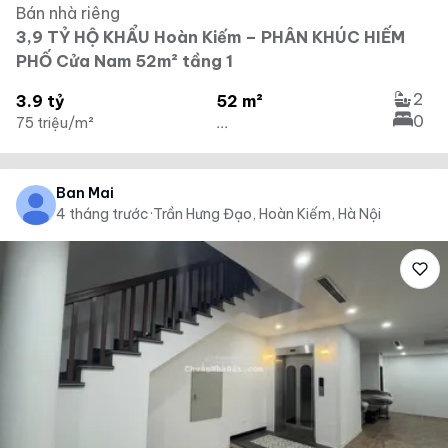
Bán nhà riêng
3,9 TỶ HỘ KHẨU Hoàn Kiếm – PHÂN KHÚC HIẾM
PHỐ Cửa Nam 52m² tầng 1
2
3.9 tỷ
52 m²
0
75 triệu/m²
...
Ban Mai
4 tháng trước
·
Trần Hưng Đạo, Hoàn Kiếm, Hà Nội