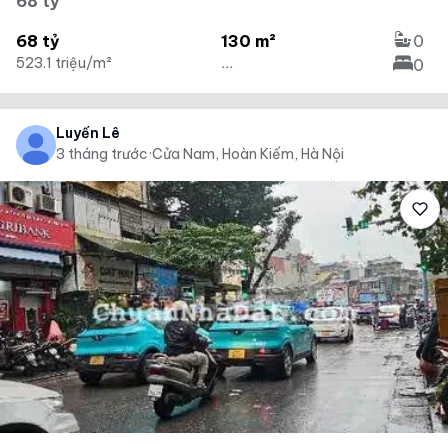
68 tỷ
68 tỷ
130 m²
0
523.1 triệu/m²
...
0
Luyến Lê
3 tháng trước
·
Cửa Nam, Hoàn Kiếm, Hà Nội