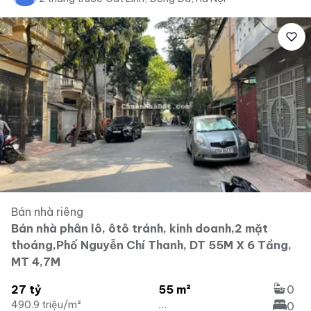
Bán nhà riêng
Bán nhà phân lô, ôtô tránh, kinh doanh,2 mặt
thoáng,Phố Nguyễn Chí Thanh, DT 55M X 6 Tầng,
MT 4,7M
27 tỷ
55 m²
0
490.9 triệu/m²
...
0