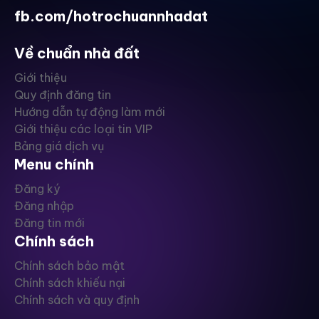
fb.com/hotrochuannhadat
Về chuẩn nhà đất
Giới thiệu
Quy định đăng tin
Hướng dẫn tự động làm mới
Giới thiệu các loại tin VIP
Bảng giá dịch vụ
Menu chính
Đăng ký
Đăng nhập
Đăng tin mới
Chính sách
Chính sách bảo mật
Chính sách khiếu nại
Chính sách và quy định