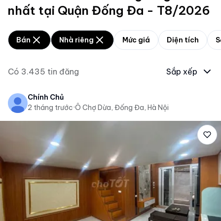
nhất tại Quận Đống Đa - T8/2026
Bán
Nhà riêng
Mức giá
Diện tích
S
Có
3.435
tin đăng
Sắp xếp
Chính Chủ
2 tháng trước
·
Ô Chợ Dừa, Đống Đa, Hà Nội