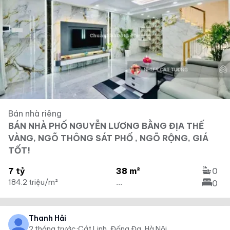
Bán nhà riêng
BÁN NHÀ PHỐ NGUYỄN LƯƠNG BẰNG ĐỊA THẾ
VÀNG, NGÕ THÔNG SÁT PHỐ , NGÕ RỘNG, GIÁ
TỐT!
7 tỷ
38 m²
0
184.2 triệu/m²
...
0
Thanh Hải
2 tháng trước
·
Cát Linh, Đống Đa, Hà Nội