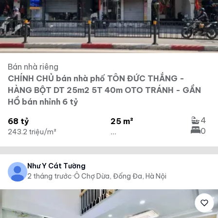
Bán nhà riêng
CHÍNH CHỦ bán nhà phố TÔN ĐỨC THẮNG -
HÀNG BỘT DT 25m2 5T 40m OTO TRÁNH - GẦN
HỒ bán nhỉnh 6 tỷ
4
68 tỷ
25 m²
0
243.2 triệu/m²
...
Như Ý Cát Tường
2 tháng trước
·
Ô Chợ Dừa, Đống Đa, Hà Nội