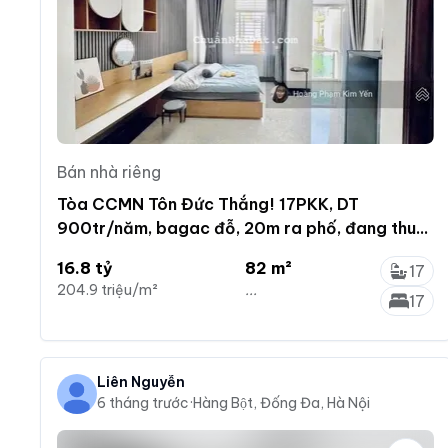
Bán nhà riêng
Tòa CCMN Tôn Đức Thắng! 17PKK, DT
900tr/năm, bagac đỗ, 20m ra phố, đang thuê
full, PCCC chuẩn
16.8 tỷ
82 m²
17
204.9 triệu/m²
...
17
Liên Nguyễn
6 tháng trước
·
Hàng Bột, Đống Đa, Hà Nội