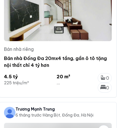
Bán nhà riêng
Bán nhà Đống Đa 20mx4 tầng, gần ô tô tặng
nội thất chỉ 4 tỷ hơn
4.5 tỷ
20 m²
0
225 triệu/m²
...
0
Trương Mạnh Trung
6 tháng trước
·
Hàng Bột, Đống Đa, Hà Nội