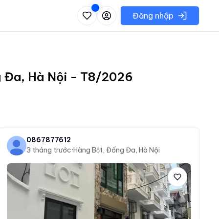
 danh sách các khu vực có thể chọn
Đăng nhập
g Đa, Hà Nội - T8/2026
0867877612
3 tháng trước
·
Hàng Bột, Đống Đa, Hà Nội