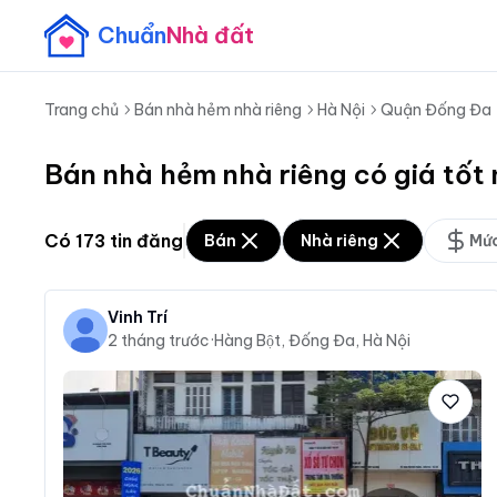
Chuẩn
Nhà đất
Trang chủ
Bán nhà hẻm nhà riêng
Hà Nội
Quận Đống Đa
Bán nhà hẻm nhà riêng có giá tốt
Có
173
tin đăng
Bán
Nhà riêng
Mức
Vinh Trí
2 tháng trước
·
Hàng Bột, Đống Đa, Hà Nội