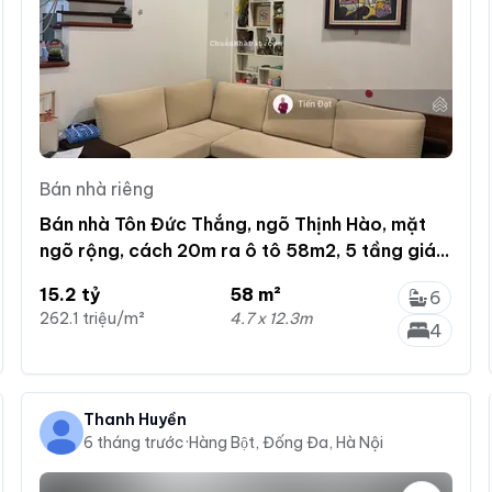
Bán nhà riêng
Bán nhà Tôn Đức Thắng, ngõ Thịnh Hào, mặt
ngõ rộng, cách 20m ra ô tô 58m2, 5 tầng giá
15,2 tỷ
15.2 tỷ
58 m²
6
262.1 triệu/m²
4.7 x 12.3m
4
Thanh Huyền
6 tháng trước
·
Hàng Bột, Đống Đa, Hà Nội