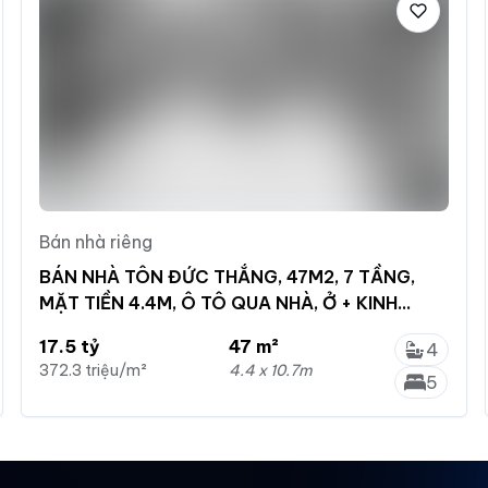
Bán nhà riêng
BÁN NHÀ TÔN ĐỨC THẮNG, 47M2, 7 TẦNG,
MẶT TIỀN 4.4M, Ô TÔ QUA NHÀ, Ở + KINH
DOANH .
17.5 tỷ
47 m²
4
372.3 triệu/m²
4.4 x 10.7m
5