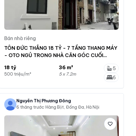
Bán nhà riêng
TÔN ĐỨC THẮNG 18 TỶ - 7 TẦNG THANG MÁY
- OTO NGỦ TRONG NHÀ CĂN GÓC CUỐI
CÙNG
18 tỷ
36 m²
5
500 triệu/m²
5 x 7.2m
6
Nguyễn Thị Phương Đông
6 tháng trước
·
Hàng Bột, Đống Đa, Hà Nội