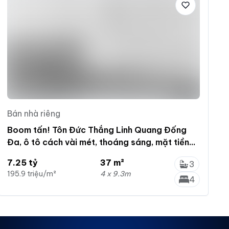
Bán nhà riêng
Boom tấn! Tôn Đức Thắng Linh Quang Đống
Đa, ô tô cách vài mét, thoáng sáng, mặt tiền
5m 37m2*5T
7.25 tỷ
37 m²
3
195.9 triệu/m²
4 x 9.3m
4