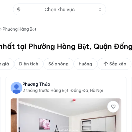
Nhấn để mở
Chọn khu vực
Phường Hàng Bột
 nhất tại Phường Hàng Bột, Quận Đốn
 giá
Diện tích
Số phòng
Hướng
Sắp xếp
Phương Thảo
2 tháng trước
·
Hàng Bột, Đống Đa, Hà Nội