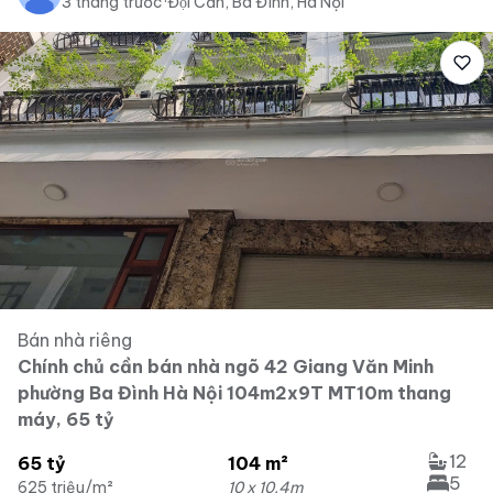
3 tháng trước
·
Đội Cấn, Ba Đình, Hà Nội
Bán nhà riêng
Chính chủ cần bán nhà ngõ 42 Giang Văn Minh
phường Ba Đình Hà Nội 104m2x9T MT10m thang
máy, 65 tỷ
12
65 tỷ
104 m²
5
625 triệu/m²
10 x 10.4m