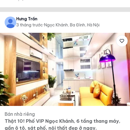
Hưng Trần
3 tháng trước
·
Ngọc Khánh, Ba Đình, Hà Nội
Bán nhà riêng
Thật 10! Phố VIP Ngọc Khánh, 6 tầng thang máy,
gần ô tô, sát phố, nội thất đẹp ở ngay.