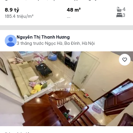
4
8.9 tỷ
48 m²
3
185.4 triệu/m²
...
Nguyễn Thị Thanh Hương
3 tháng trước
·
Ngọc Hà, Ba Đình, Hà Nội