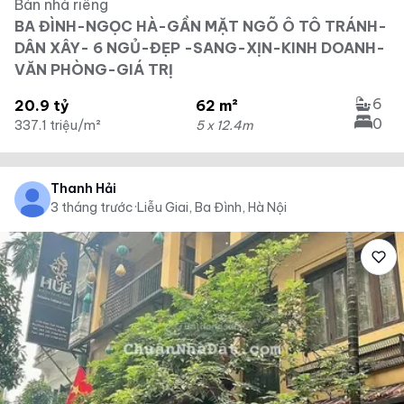
Bán nhà riêng
BA ĐÌNH-NGỌC HÀ-GẦN MẶT NGÕ Ô TÔ TRÁNH-
DÂN XÂY- 6 NGỦ-ĐẸP -SANG-XỊN-KINH DOANH-
VĂN PHÒNG-GIÁ TRỊ
6
20.9 tỷ
62 m²
0
337.1 triệu/m²
5 x 12.4m
Thanh Hải
3 tháng trước
·
Liễu Giai, Ba Đình, Hà Nội