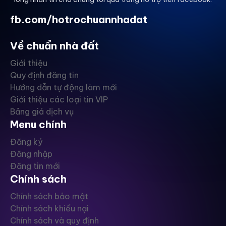
fb.com/hotrochuannhadat
Về chuẩn nhà đất
Giới thiệu
Quy định đăng tin
Hướng dẫn tự động làm mới
Giới thiệu các loại tin VIP
Bảng giá dịch vụ
Menu chính
Đăng ký
Đăng nhập
Đăng tin mới
Chính sách
Chính sách bảo mật
Chính sách khiếu nại
Chính sách và quy định