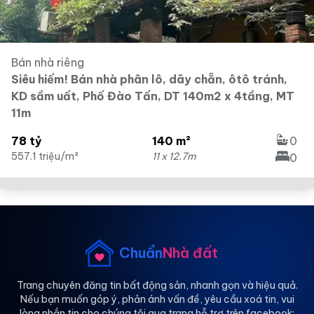
Bán nhà riêng
Siêu hiếm! Bán nhà phân lô, dãy chẵn, ôtô tránh,
KD sầm uất, Phố Đào Tấn, DT 140m2 x 4tầng, MT
11m
78 tỷ
140 m²
0
557.1 triệu/m²
11 x 12.7m
0
Chuẩn
Nhà đất
Trang chuyên đăng tin bất động sản, nhanh gọn và hiệu quả.
Nếu bạn muốn góp ý, phản ánh vấn đề, yêu cầu xoá tin, vui
lòng nhắn tin cho chúng tôi qua trang hỗ trợ trên facebook: