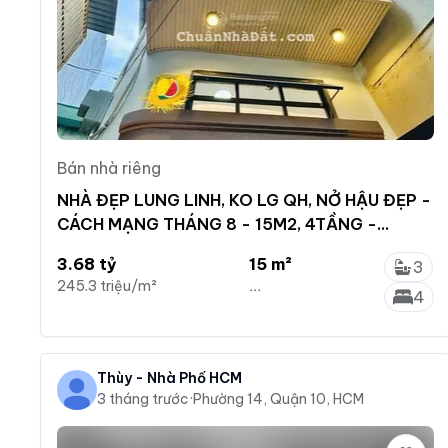
Bán nhà riêng
NHÀ ĐẸP LUNG LINH, KO LG QH, NỞ HẬU ĐẸP -
CÁCH MẠNG THÁNG 8 - 15M2, 4TẦNG -
3.68TỶ
3.68 tỷ
15 m²
3
245.3 triệu/m²
...
4
Thùy - Nhà Phố HCM
3 tháng trước
·
Phường 14, Quận 10, HCM