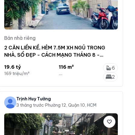
Bán nhà riêng
2 CĂN LIỀN KỀ, HẺM 7.5M XH NGỦ TRONG
NHÀ, SỔ ĐẸP - CÁCH MẠNG THÁNG 8 -
8X14.5 (116M2) - NHỈNH 19TỶ
19.6 tỷ
116 m²
6
169 triệu/m²
...
2
Trịnh Huy Tưởng
3 tháng trước
·
Phường 12, Quận 10, HCM