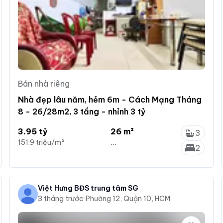
Bán nhà riêng
Nhà đẹp lâu năm, hẻm 6m - Cách Mạng Tháng
8 - 26/28m2, 3 tầng - nhỉnh 3 tỷ
3.95 tỷ
26 m²
3
151.9 triệu/m²
...
2
Việt Hưng BĐS trung tâm SG
3 tháng trước
·
Phường 12, Quận 10, HCM