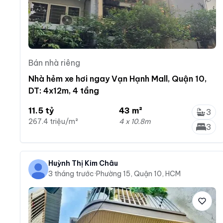
Bán nhà riêng
Nhà hẻm xe hơi ngay Vạn Hạnh Mall, Quận 10,
DT: 4x12m, 4 tầng
11.5 tỷ
43 m²
3
267.4 triệu/m²
4 x 10.8m
3
Huỳnh Thị Kim Châu
3 tháng trước
·
Phường 15, Quận 10, HCM