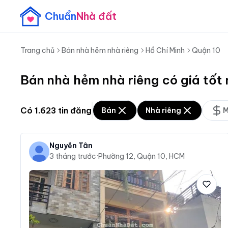
Chuẩn
Nhà đất
Trang chủ
Bán nhà hẻm nhà riêng
Hồ Chí Minh
Quận 10
Bán nhà hẻm nhà riêng có giá tốt
Có
1.623
tin đăng
Bán
Nhà riêng
M
Nguyễn Tân
3 tháng trước
·
Phường 12, Quận 10, HCM