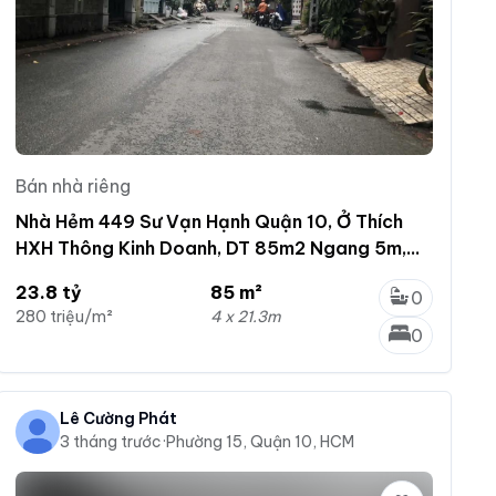
Bán nhà riêng
Nhà Hẻm 449 Sư Vạn Hạnh Quận 10, Ở Thích
HXH Thông Kinh Doanh, DT 85m2 Ngang 5m,
SHR, Chỉ 23.8 Tỷ
23.8 tỷ
85 m²
0
280 triệu/m²
4 x 21.3m
0
Lê Cường Phát
3 tháng trước
·
Phường 15, Quận 10, HCM