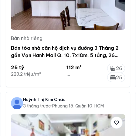
Bán nhà riêng
Bán tòa nhà căn hộ dịch vụ đường 3 Tháng 2
gần Vạn Hanh Mall Q. 10, 7x18m, 5 tầng, 26
phòng 25 tỷ
25 tỷ
112 m²
26
223.2 triệu/m²
...
25
Huỳnh Thị Kim Châu
3 tháng trước
·
Phường 15, Quận 10, HCM