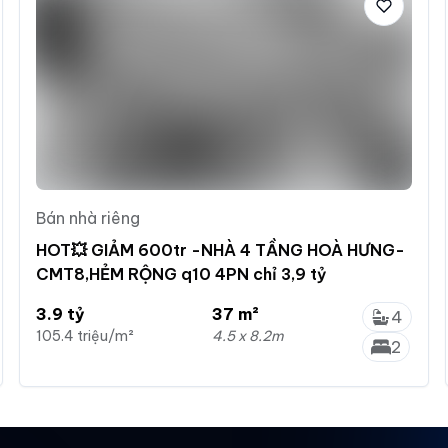
Bán nhà riêng
HOT💥 GIẢM 600tr -NHÀ 4 TẦNG HOÀ HƯNG-
CMT8,HẺM RỘNG q10 4PN chỉ 3,9 tỷ
3.9 tỷ
37 m²
4
105.4 triệu/m²
4.5 x 8.2m
2