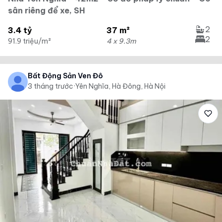
sân riêng để xe, SH
2
3.4 tỷ
37 m²
2
91.9 triệu/m²
4 x 9.3m
Bất Động Sản Ven Đô
3 tháng trước
·
Yên Nghĩa, Hà Đông, Hà Nội