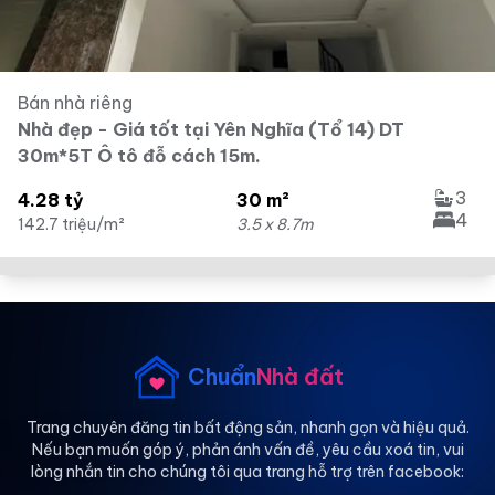
Bán nhà riêng
Nhà đẹp - Giá tốt tại Yên Nghĩa (Tổ 14) DT
30m*5T Ô tô đỗ cách 15m.
3
4.28 tỷ
30 m²
4
142.7 triệu/m²
3.5 x 8.7m
Chuẩn
Nhà đất
Trang chuyên đăng tin bất động sản, nhanh gọn và hiệu quả.
Nếu bạn muốn góp ý, phản ánh vấn đề, yêu cầu xoá tin, vui
lòng nhắn tin cho chúng tôi qua trang hỗ trợ trên facebook: