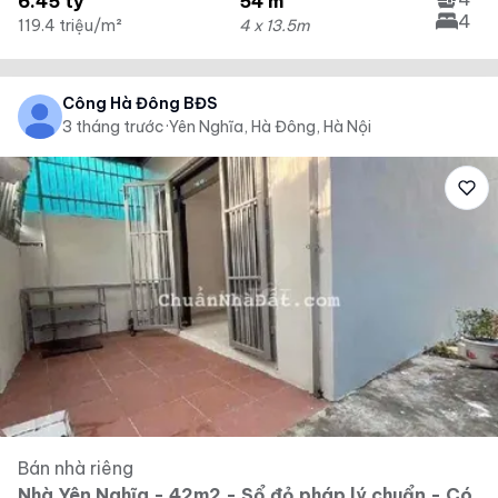
6.45 tỷ
54 m²
4
119.4 triệu/m²
4 x 13.5m
Công Hà Đông BĐS
3 tháng trước
·
Yên Nghĩa, Hà Đông, Hà Nội
Bán nhà riêng
Nhà Yên Nghĩa - 42m2 - Sổ đỏ pháp lý chuẩn - Có