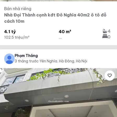
Bán nhà riêng
Nhà Đại Thành cạnh kđt Đô Nghĩa 40m2 ô tô đỗ
cách 10m
4
4.1 tỷ
40 m²
0
102.5 triệu/m²
...
Phạm Thắng
3 tháng trước
·
Yên Nghĩa, Hà Đông, Hà Nội