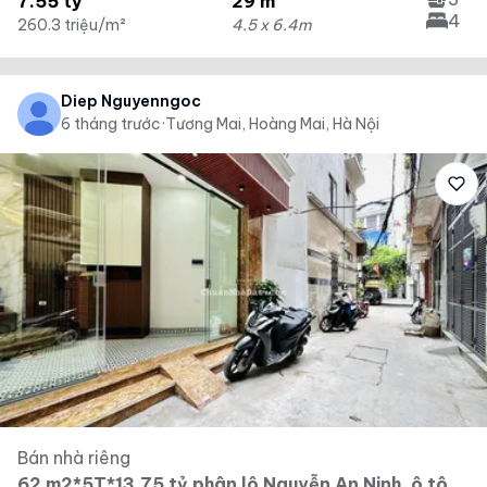
7.55 tỷ
29 m²
4
260.3 triệu/m²
4.5 x 6.4m
Diep Nguyenngoc
6 tháng trước
·
Tương Mai, Hoàng Mai, Hà Nội
Bán nhà riêng
62 m2*5T*13.75 tỷ phân lô Nguyễn An Ninh, ô tô,