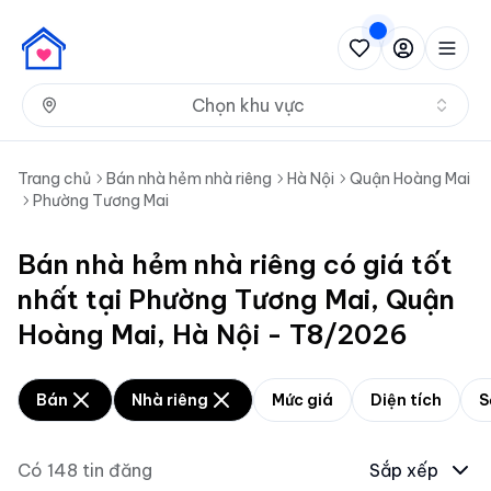
Nh
Chọn khu vực
Trang chủ
Bán nhà hẻm nhà riêng
Hà Nội
Quận Hoàng Mai
Phường Tương Mai
Bán nhà hẻm nhà riêng có giá tốt
nhất tại Phường Tương Mai, Quận
Hoàng Mai, Hà Nội - T8/2026
Bán
Nhà riêng
Mức giá
Diện tích
S
Có
148
tin đăng
Sắp xếp