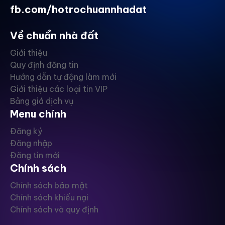
fb.com/hotrochuannhadat
Về chuẩn nhà đất
Giới thiệu
Quy định đăng tin
Hướng dẫn tự động làm mới
Giới thiệu các loại tin VIP
Bảng giá dịch vụ
Menu chính
Đăng ký
Đăng nhập
Đăng tin mới
Chính sách
Chính sách bảo mật
Chính sách khiếu nại
Chính sách và quy định