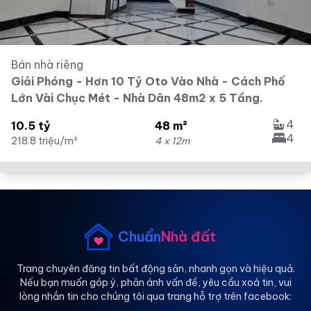
Bán nhà riêng
Giải Phóng - Hơn 10 Tỷ Oto Vào Nhà - Cách Phố
Lớn Vài Chục Mét - Nhà Dân 48m2 x 5 Tầng.
4
10.5 tỷ
48 m²
4
218.8 triệu/m²
4 x 12m
Chuẩn
Nhà đất
Trang chuyên đăng tin bất động sản, nhanh gọn và hiệu quả.
Nếu bạn muốn góp ý, phản ánh vấn đề, yêu cầu xoá tin, vui
lòng nhắn tin cho chúng tôi qua trang hỗ trợ trên facebook: