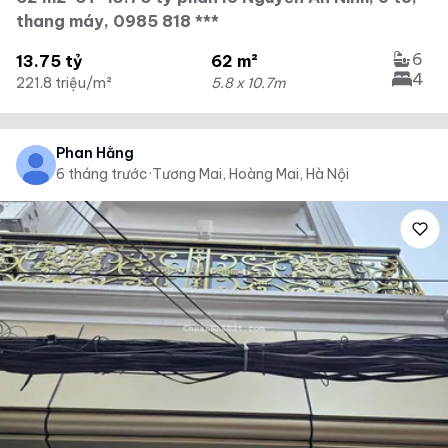
thang máy, 0985 818 ***
6
13.75 tỷ
62 m²
4
221.8 triệu/m²
5.8 x 10.7m
Phan Hằng
6 tháng trước
·
Tương Mai, Hoàng Mai, Hà Nội