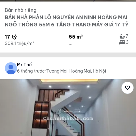
Bán nhà riêng
BÁN NHÀ PHÂN LÔ NGUYỄN AN NINH HOÀNG MAI
NGÕ THÔNG 55M 6 TẦNG THANG MÁY GIÁ 17 TỶ
7
17 tỷ
55 m²
6
309.1 triệu/m²
...
Mr Thế
6 tháng trước
·
Tương Mai, Hoàng Mai, Hà Nội