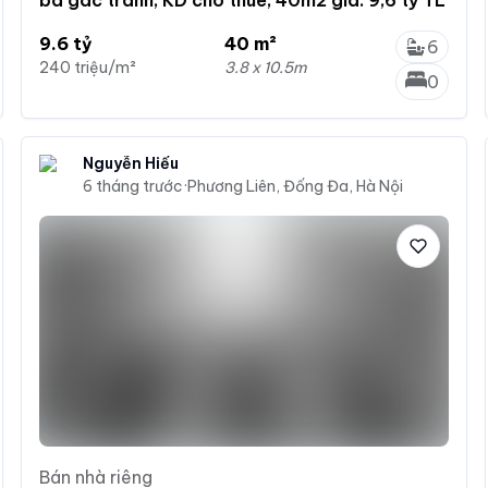
9.6 tỷ
40 m²
6
240 triệu/m²
3.8 x 10.5m
0
Nguyễn Hiếu
6 tháng trước
·
Phương Liên, Đống Đa, Hà Nội
Bán nhà riêng