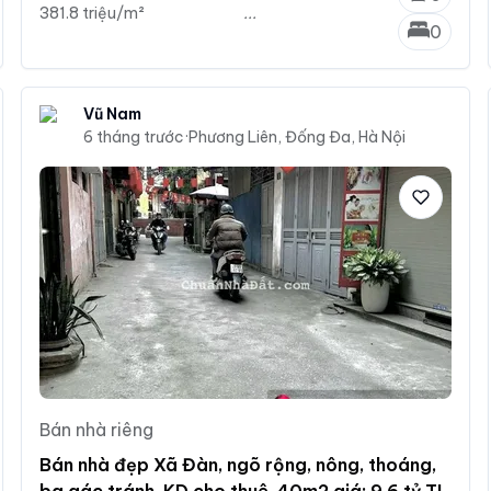
381.8 triệu/m²
...
0
Vũ Nam
6 tháng trước
·
Phương Liên, Đống Đa, Hà Nội
Bán nhà riêng
Bán nhà đẹp Xã Đàn, ngõ rộng, nông, thoáng,
ba gác tránh, KD cho thuê, 40m2 giá: 9,6 tỷ TL