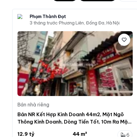
Phạm Thành Đạt
3 tháng trước
·
Phương Liên, Đống Đa, Hà Nội
Bán nhà riêng
Bán NR Kết Hợp Kinh Doanh 44m2, Mặt Ngõ
Thông Kinh Doanh, Dòng Tiền Tốt, 10m Ra Mặt
Phố, Sầm Uất
12.9 tỷ
44 m²
6