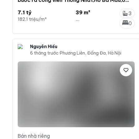
tuyệt vời 39m5T
7.1 tỷ
39 m²
3
182.1 triệu/m²
...
0
Nguyễn Hiếu
6 tháng trước
·
Phương Liên, Đống Đa, Hà Nội
Bán nhà riêng