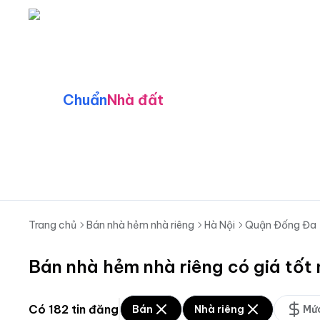
Chuẩn
Nhà đất
Trang chủ
Bán nhà hẻm nhà riêng
Hà Nội
Quận Đống Đa
Bán nhà hẻm nhà riêng có giá tốt
Có
182
tin đăng
Bán
Nhà riêng
Mức