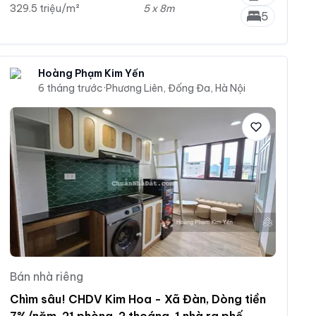
329.5 triệu/m²
5 x 8m
5
Hoàng Phạm Kim Yến
6 tháng trước
·
Phương Liên, Đống Đa, Hà Nội
Bán nhà riêng
Chìm sâu! CHDV Kim Hoa - Xã Đàn, Dòng tiền
7%/năm, 21 phòng, 2 thoáng, 1 nhà ra phố,