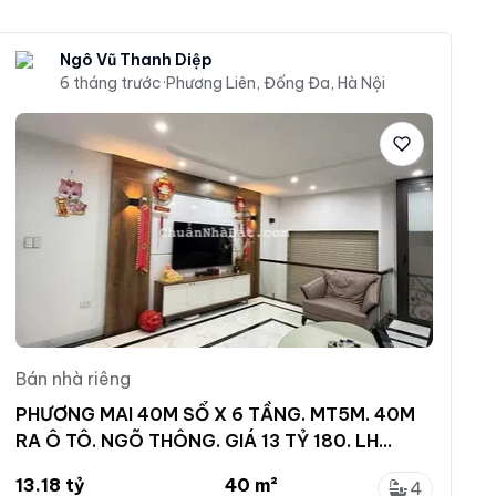
Ngô Vũ Thanh Diệp
6 tháng trước
·
Phương Liên, Đống Đa, Hà Nội
Bán nhà riêng
PHƯƠNG MAI 40M SỔ X 6 TẦNG. MT5M. 40M
RA Ô TÔ. NGÕ THÔNG. GIÁ 13 TỶ 180. LH
0989 388 ***0794 182 ***
13.18 tỷ
40 m²
4