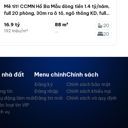
Mê tít! CCMN Hồ Ba Mẫu dòng tiền 1.4 tỷ/năm,
full 20 phòng, 30m ra ô tô, ngõ thông KD, full
PCCC
16.9 tỷ
88 m²
20
192 triệu/m²
...
20
 nhà đất
Menu chính
Chính sách
Đăng ký
Chính sách bảo mật
ng tin
Đăng nhập
Chính sách khiếu nại
tự động làm mới
Đăng tin mới
Chính sách và quy định
ác loại tin VIP
ch vụ