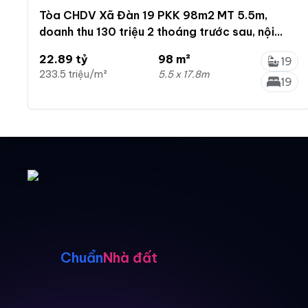
Tòa CHDV Xã Đàn 19 PKK 98m2 MT 5.5m,
doanh thu 130 triệu 2 thoáng trước sau, nội
thất VIP, 22.886tỷ
22.89 tỷ
98 m²
19
233.5 triệu/m²
5.5 x 17.8m
19
Chuẩn
Nhà đất