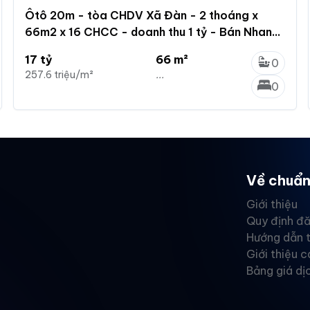
Ôtô 20m - tòa CHDV Xã Đàn - 2 thoáng x
66m2 x 16 CHCC - doanh thu 1 tỷ - Bán Nhanh
trước Tết 17tỷ
17 tỷ
66 m²
0
257.6 triệu/m²
...
0
Về chuẩn
Giới thiệu
Quy định đă
Hướng dẫn 
Giới thiệu c
Bảng giá dị