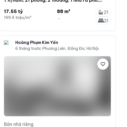
PCCC full
17.55 tỷ
88 m²
21
199.4 triệu/m²
...
21
Hoàng Phạm Kim Yến
6 tháng trước
·
Phương Liên, Đống Đa, Hà Nội
Bán nhà riêng