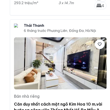
293.2 triệu/m²
3 x 14.7m
4
Thái Thanh
6 tháng trước
·
Phương Liên, Đống Đa, Hà Nội
Bán nhà riêng
Căn duy nhất cách mặt ngõ Kim Hoa 10 m,vài
bước ra công viên Thống Nhất,Hồ Ba Mẫu,ở