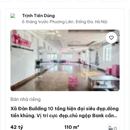
Trịnh Tiến Dũng
6 tháng trước
·
Phương Liên, Đống Đa, Hà Nội
Bán nhà riêng
Xã Đàn Building 10 tầng hiện đại siêu đẹp,dòng
tiền khủng. Vị trí cực đẹp,chủ ngộp Bank cần
bán gấp
42 tỷ
110 m²
0