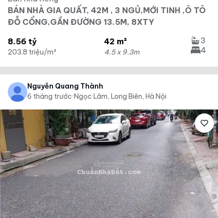
BÁN NHÀ GIA QUẤT, 42M , 3 NGỦ,MỚI TINH ,Ô TÔ
ĐỖ CỔNG,GẦN ĐƯỜNG 13.5M, 8XTY
3
8.56 tỷ
42 m²
4
203.8 triệu/m²
4.5 x 9.3m
Nguyễn Quang Thành
6 tháng trước
·
Ngọc Lâm, Long Biên, Hà Nội