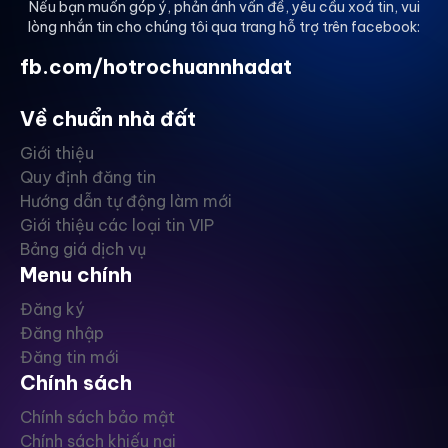
Nếu bạn muốn góp ý, phản ánh vấn đề, yêu cầu xoá tin, vui
lòng nhắn tin cho chúng tôi qua trang hỗ trợ trên facebook:
fb.com/hotrochuannhadat
Về chuẩn nhà đất
Giới thiệu
Quy định đăng tin
Hướng dẫn tự động làm mới
Giới thiệu các loại tin VIP
Bảng giá dịch vụ
Menu chính
Đăng ký
Đăng nhập
Đăng tin mới
Chính sách
Chính sách bảo mật
Chính sách khiếu nại