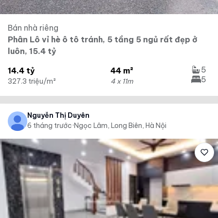
Bán nhà riêng
Phân Lô vỉ hè ô tô tránh, 5 tầng 5 ngủ rất đẹp ở
luôn, 15.4 tỷ
5
14.4 tỷ
44 m²
5
327.3 triệu/m²
4 x 11m
Nguyễn Thị Duyên
6 tháng trước
·
Ngọc Lâm, Long Biên, Hà Nội