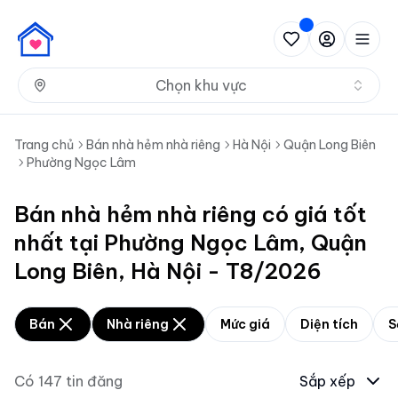
Nh
Chọn khu vực
Trang chủ
Bán nhà hẻm nhà riêng
Hà Nội
Quận Long Biên
Phường Ngọc Lâm
Bán nhà hẻm nhà riêng có giá tốt
nhất tại Phường Ngọc Lâm, Quận
Long Biên, Hà Nội - T8/2026
Bán
Nhà riêng
Mức giá
Diện tích
S
Có
147
tin đăng
Sắp xếp