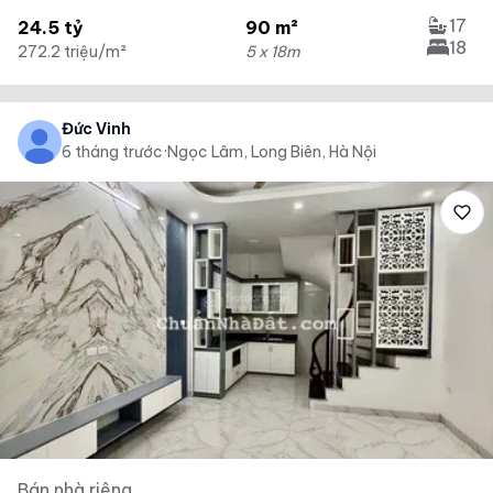
17
24.5 tỷ
90 m²
18
272.2 triệu/m²
5 x 18m
Đức Vinh
6 tháng trước
·
Ngọc Lâm, Long Biên, Hà Nội
Bán nhà riêng