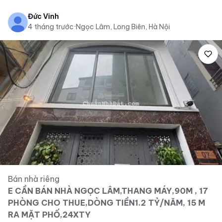
Đức Vinh
4 tháng trước
·
Ngọc Lâm, Long Biên, Hà Nội
Bán nhà riêng
E CẦN BÁN NHÀ NGỌC LÂM,THANG MÁY,90M , 17
PHÒNG CHO THUE,DÒNG TIỀN1.2 TỶ/NĂM, 15 M
RA MẶT PHỐ,24XTY