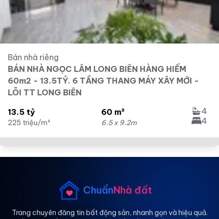
Bán nhà riêng
BÁN NHÀ NGỌC LÂM LONG BIÊN HÀNG HIẾM
60m2 - 13.5TỶ. 6 TẦNG THANG MÁY XÂY MỚI -
LÕI TT LONG BIÊN
4
13.5 tỷ
60 m²
4
225 triệu/m²
6.5 x 9.2m
Chuẩn
Nhà đất
Trang chuyên đăng tin bất động sản, nhanh gọn và hiệu quả.