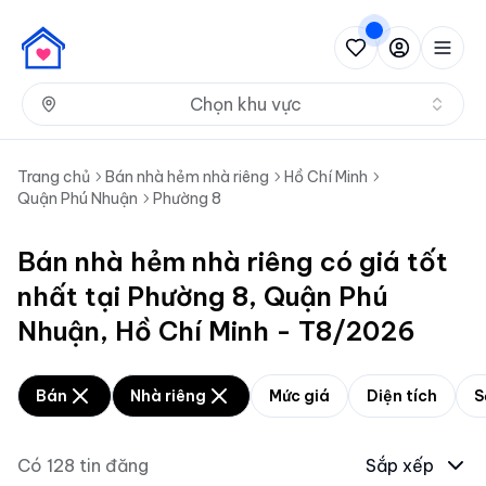
Nh
Chọn khu vực
Trang chủ
Bán nhà hẻm nhà riêng
Hồ Chí Minh
Quận Phú Nhuận
Phường 8
Bán nhà hẻm nhà riêng có giá tốt
nhất tại Phường 8, Quận Phú
Nhuận, Hồ Chí Minh - T8/2026
Bán
Nhà riêng
Mức giá
Diện tích
S
Có
128
tin đăng
Sắp xếp