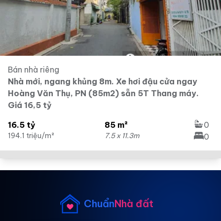
Bán nhà riêng
Nhà mới, ngang khủng 8m. Xe hơi đậu cửa ngay
Hoàng Văn Thụ, PN (85m2) sẵn 5T Thang máy.
Giá 16,5 tỷ
16.5 tỷ
85 m²
0
194.1 triệu/m²
7.5 x 11.3m
0
Chuẩn
Nhà đất