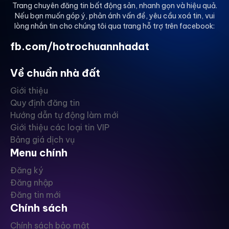
Trang chuyên đăng tin bất động sản, nhanh gọn và hiệu quả.
Nếu bạn muốn góp ý, phản ánh vấn đề, yêu cầu xoá tin, vui
lòng nhắn tin cho chúng tôi qua trang hỗ trợ trên facebook:
fb.com/hotrochuannhadat
Về chuẩn nhà đất
Giới thiệu
Quy định đăng tin
Hướng dẫn tự động làm mới
Giới thiệu các loại tin VIP
Bảng giá dịch vụ
Menu chính
Đăng ký
Đăng nhập
Đăng tin mới
Chính sách
Chính sách bảo mật