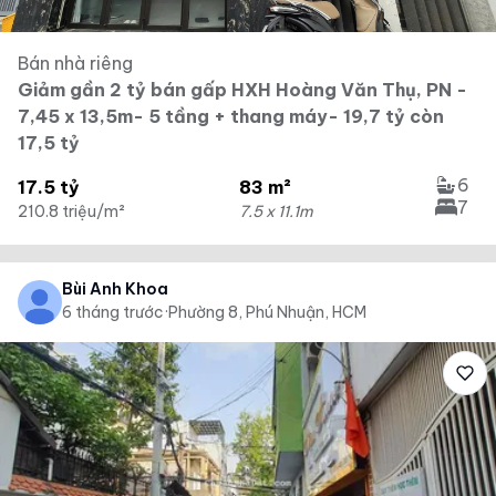
Bán nhà riêng
Giảm gần 2 tỷ bán gấp HXH Hoàng Văn Thụ, PN -
7,45 x 13,5m- 5 tầng + thang máy- 19,7 tỷ còn
17,5 tỷ
6
17.5 tỷ
83 m²
7
210.8 triệu/m²
7.5 x 11.1m
Bùi Anh Khoa
6 tháng trước
·
Phường 8, Phú Nhuận, HCM