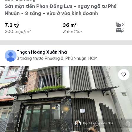
Sát mặt tiền Phan Đăng Lưu - ngay ngã tư Phú
Nhuận - 3 tầng - vừa ở vừa kinh doanh
3
7.2 tỷ
36 m²
3
200 triệu/m²
3.6 x 10m
Thạch Hoàng Xuân Nhã
3 tháng trước
·
Phường 8, Phú Nhuận, HCM