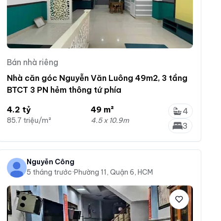
Bán nhà riêng
Nhà căn góc Nguyễn Văn Luông 49m2, 3 tầng
BTCT 3 PN hẻm thông tứ phía
4.2 tỷ
49 m²
4
85.7 triệu/m²
4.5 x 10.9m
3
Nguyễn Công
5 tháng trước
·
Phường 11, Quận 6, HCM