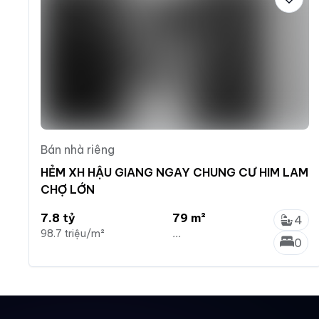
Bán nhà riêng
HẺM XH HẬU GIANG NGAY CHUNG CƯ HIM LAM
CHỢ LỚN
7.8 tỷ
79 m²
4
98.7 triệu/m²
...
0