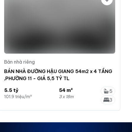
Bán nhà riêng
BÁN NHÀ ĐƯỜNG HẬU GIANG 54m2 x 4 TẦNG
,PHƯỜNG 11 - GIÁ 5,5 TỶ TL
5.5 tỷ
54 m²
5
101.9 triệu/m²
3 x 18m
3