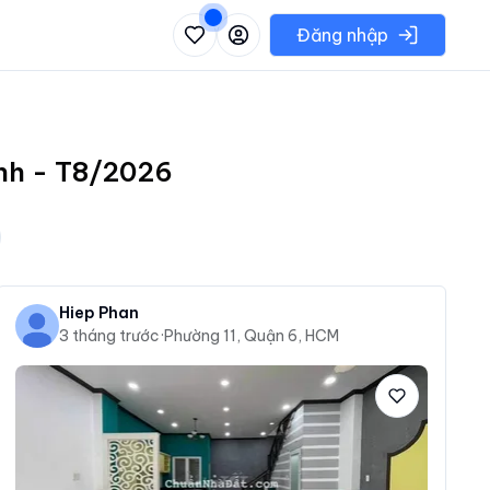
 danh sách các khu vực có thể chọn
Đăng nhập
inh - T8/2026
Hiep Phan
3 tháng trước
·
Phường 11, Quận 6, HCM