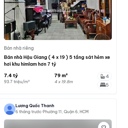
Bán nhà riêng
Bán nhà Hậu Giang ( 4 x 19 ) 5 tầng sát hẻm xe
hơi khu himlam hơn 7 tỷ
7.4 tỷ
79 m²
4
93.7 triệu/m²
4 x 19.8m
5
Lương Quốc Thanh
6 tháng trước
·
Phường 11, Quận 6, HCM