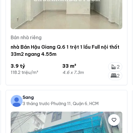
Bán nhà riêng
nhà Bán Hậu Giang Q.6 1 trệt 1 lầu Full nội thất
33m2 ngang 4.55m
3.9 tỷ
33 m²
2
118.2 triệu/m²
4.6 x 7.3m
2
Sang
3 tháng trước
·
Phường 11, Quận 6, HCM