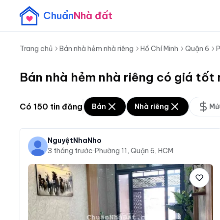
Chuẩn
Nhà đất
Trang chủ
Bán nhà hẻm nhà riêng
Hồ Chí Minh
Quận 6
P
Bán nhà hẻm nhà riêng có giá tốt
Có
150
tin đăng
Bán
Nhà riêng
Mứ
NguyệtNhaNho
3 tháng trước
·
Phường 11, Quận 6, HCM