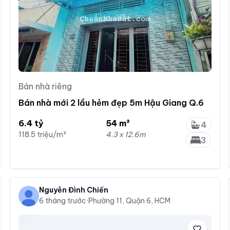
Bán nhà riêng
Bán nhà mới 2 lầu hẻm đẹp 5m Hậu Giang Q.6
6.4 tỷ
54 m²
4
118.5 triệu/m²
4.3 x 12.6m
3
Nguyễn Đình Chiến
6 tháng trước
·
Phường 11, Quận 6, HCM