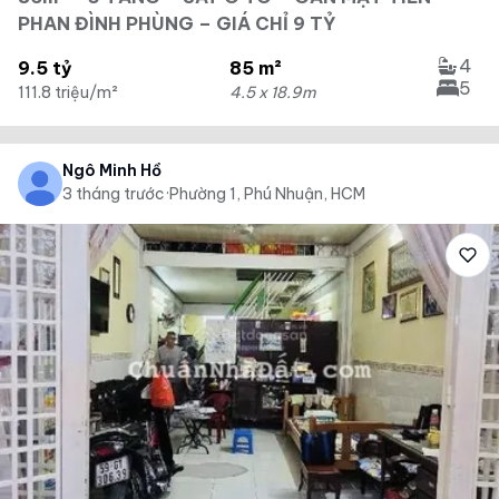
PHAN ĐÌNH PHÙNG – GIÁ CHỈ 9 TỶ
4
9.5 tỷ
85 m²
5
111.8 triệu/m²
4.5 x 18.9m
Ngô Minh Hồ
3 tháng trước
·
Phường 1, Phú Nhuận, HCM