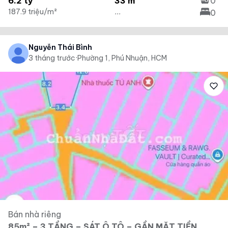
6.2 tỷ
33 m²
0
187.9 triệu/m²
...
0
Nguyễn Thái Bình
3 tháng trước
·
Phường 1, Phú Nhuận, HCM
Bán nhà riêng
85m² – 3 TẦNG – SÁT Ô TÔ – GẦN MẶT TIỀN