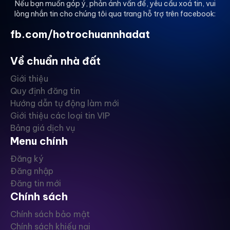
Nếu bạn muốn góp ý, phản ánh vấn đề, yêu cầu xoá tin, vui
lòng nhắn tin cho chúng tôi qua trang hỗ trợ trên facebook:
fb.com/hotrochuannhadat
Về chuẩn nhà đất
Giới thiệu
Quy định đăng tin
Hướng dẫn tự động làm mới
Giới thiệu các loại tin VIP
Bảng giá dịch vụ
Menu chính
Đăng ký
Đăng nhập
Đăng tin mới
Chính sách
Chính sách bảo mật
Chính sách khiếu nại