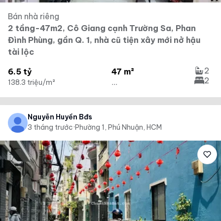
Bán nhà riêng
2 tầng-47m2, Cô Giang cạnh Trường Sa, Phan
Đình Phùng, gần Q. 1, nhà cũ tiện xây mới nở hậu
tài lộc
2
6.5 tỷ
47 m²
2
138.3 triệu/m²
...
Nguyễn Huyền Bđs
3 tháng trước
·
Phường 1, Phú Nhuận, HCM