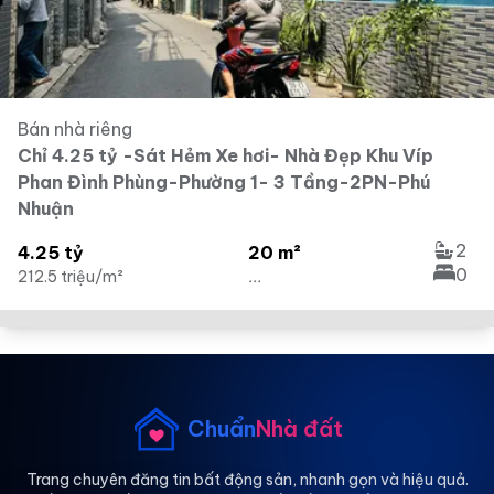
Bán nhà riêng
Chỉ 4.25 tỷ -Sát Hẻm Xe hơi- Nhà Đẹp Khu Víp
Phan Đình Phùng-Phường 1- 3 Tầng-2PN-Phú
Nhuận
2
4.25 tỷ
20 m²
0
212.5 triệu/m²
...
Chuẩn
Nhà đất
Trang chuyên đăng tin bất động sản, nhanh gọn và hiệu quả.