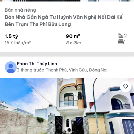
Bán nhà riêng
Bán Nhà Gần Ngã Tư Huỳnh Văn Nghệ Nối Dài Kế
Bên Trạm Thu Phí Bửu Long
2
1.5 tỷ
90 m²
1
16.7 triệu/m²
5 x 18m
Phan Thị Thùy Linh
3 tháng trước
·
Thạnh Phú, Vĩnh Cửu, Đồng Nai