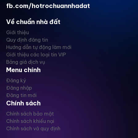
fb.com/hotrochuannhadat
Về chuẩn nhà đất
Giới thiệu
Quy định đăng tin
Hướng dẫn tự động làm mới
Giới thiệu các loại tin VIP
Bảng giá dịch vụ
Menu chính
Đăng ký
Đăng nhập
Đăng tin mới
Chính sách
Chính sách bảo mật
Chính sách khiếu nại
Chính sách và quy định