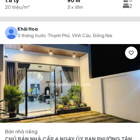
1.8 tỷ
90 m²
2
20 triệu/m²
5 x 18m
Khải Hoa
3 tháng trước
·
Thạnh Phú, Vĩnh Cửu, Đồng Nai
Bán nhà riêng
CHỦ BÁN NHÀ CẤP 4 NGAY ỦY BAN PHƯỜNG TÂN