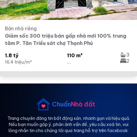
Bán nhà riêng
Giảm sốc 300 triệu bán gấp nhà mới 100% trung
tâm P. Tân Triều sát chợ Thạnh Phú
3
1.8 tỷ
110 m²
2
16.4 triệu/m²
...
Chuẩn
Nhà đất
Trang chuyên đăng tin bất động sản, nhanh gọn và hiệu quả.
Nếu bạn muốn góp ý, phản ánh vấn đề, yêu cầu xoá tin, vui
lòng nhắn tin cho chúng tôi qua trang hỗ trợ trên facebook: