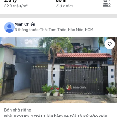
2.8 tỷ
85 m²
2
32.9 triệu/m²
5.3 x 16m
Minh Chiến
3 tháng trước
·
Thới Tam Thôn, Hóc Môn, HCM
Bán nhà riêng
Nhà 8x20m, 1 trệt 1 lầu hẻm xe tải Tô Ký vào gần