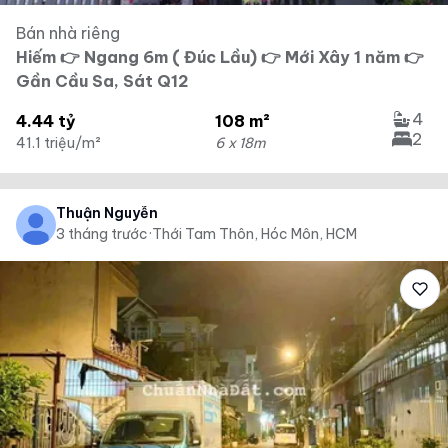
Bán nhà riêng
Hiếm 👉 Ngang 6m ( Đúc Lầu) 👉 Mới Xây 1 năm 👉
Gần Cầu Sa, Sát Q12
4
4.44 tỷ
108 m²
2
41.1 triệu/m²
6 x 18m
Thuận Nguyễn
3 tháng trước
·
Thới Tam Thôn, Hóc Môn, HCM