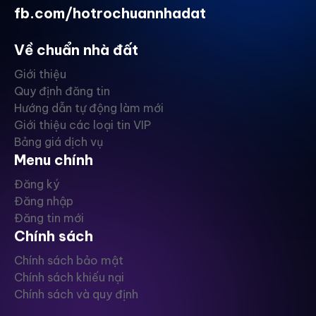
fb.com/hotrochuannhadat
Về chuẩn nhà đất
Giới thiệu
Quy định đăng tin
Hướng dẫn tự động làm mới
Giới thiệu các loại tin VIP
Bảng giá dịch vụ
Menu chính
Đăng ký
Đăng nhập
Đăng tin mới
Chính sách
Chính sách bảo mật
Chính sách khiếu nại
Chính sách và quy định