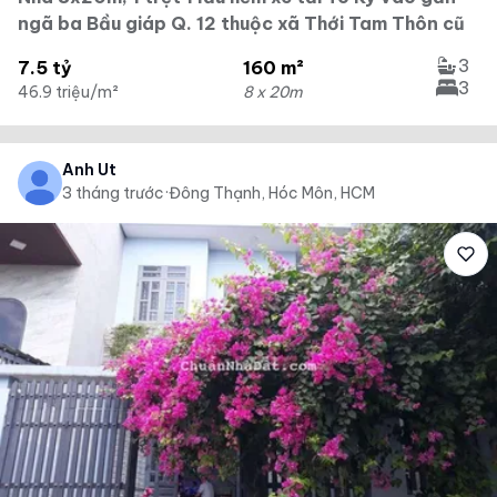
ngã ba Bầu giáp Q. 12 thuộc xã Thới Tam Thôn cũ
3
7.5 tỷ
160 m²
3
46.9 triệu/m²
8 x 20m
Anh Út
3 tháng trước
·
Đông Thạnh, Hóc Môn, HCM