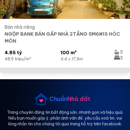
Bán nhà riêng
NGỘP BANK BÁN GẤP NHÀ 2TẦNG 5M6❌15 HÓC
MÔN
3
4.85 tỷ
100 m²
3
48.5 triệu/m²
5.6 x 17.9m
Chuẩn
Nhà đất
Trang chuyên đăng tin bất động sản, nhanh gọn và hiệu quả.
Nếu bạn muốn góp ý, phản ánh vấn đề, yêu cầu xoá tin, vui
lòng nhắn tin cho chúng tôi qua trang hỗ trợ trên facebook: