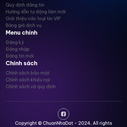
Quy định đăng tin
Hướng dẫn tự động làm mới
Giới thiệu các loại tin VIP
Bảng giá dịch vụ
Menu chính
Đăng ký
Đăng nhập
Đăng tin mới
Chính sách
Chính sách bảo mật
Chính sách khiếu nại
Chính sách và quy định
Copyright © ChuanNhaDat - 2024, All rights