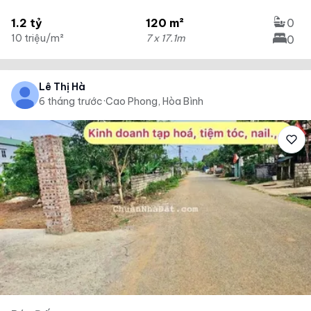
1.2 tỷ
120 m²
0
10 triệu/m²
7 x 17.1m
0
Lê Thị Hà
6 tháng trước
·
Cao Phong, Hòa Bình