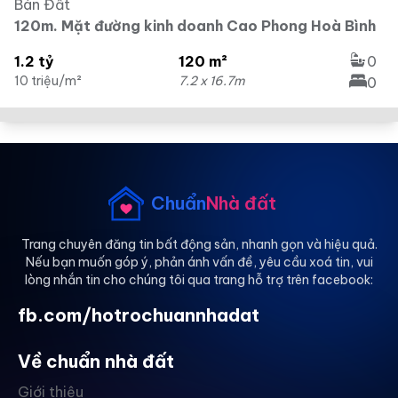
Bán Đất
120m. Mặt đường kinh doanh Cao Phong Hoà Bình
1.2 tỷ
120 m²
0
10 triệu/m²
7.2 x 16.7m
0
Chuẩn
Nhà đất
Trang chuyên đăng tin bất động sản, nhanh gọn và hiệu quả.
Nếu bạn muốn góp ý, phản ánh vấn đề, yêu cầu xoá tin, vui
lòng nhắn tin cho chúng tôi qua trang hỗ trợ trên facebook:
fb.com/hotrochuannhadat
Về chuẩn nhà đất
Giới thiệu