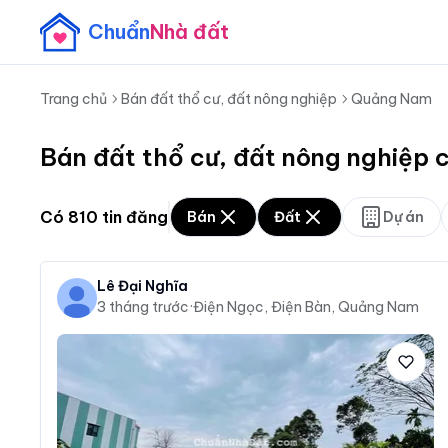
Chuẩn
Nhà đất
Trang chủ
Bán đất thổ cư, đất nông nghiệp
Quảng Nam
Bán đất thổ cư, đất nông nghiệp 
Có
810
tin đăng
Bán
Đất
Dự án
Lê Đại Nghĩa
3 tháng trước
·
Điện Ngọc, Điện Bàn, Quảng Nam