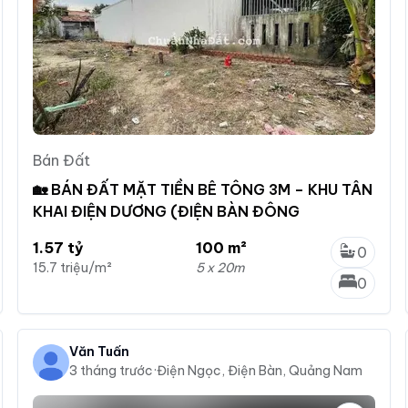
Bán Đất
🏡 BÁN ĐẤT MẶT TIỀN BÊ TÔNG 3M – KHU TÂN
KHAI ĐIỆN DƯƠNG (ĐIỆN BÀN ĐÔNG
1.57 tỷ
100 m²
0
15.7 triệu/m²
5 x 20m
0
Văn Tuấn
3 tháng trước
·
Điện Ngọc, Điện Bàn, Quảng Nam