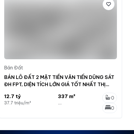
Bán Đất
BÁN LÔ ĐẤT 2 MẶT TIỀN VĂN TIẾN DŨNG SÁT
ĐH FPT, DIỆN TÍCH LỚN GIÁ TỐT NHẤT THỊ
TRƯỜNG CHỈ 12,7 TỶ
12.7 tỷ
337 m²
0
37.7 triệu/m²
...
0