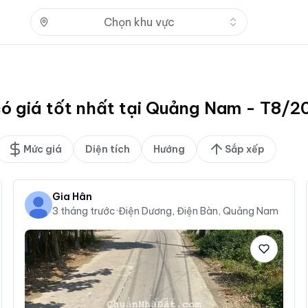
Nhấn để mở
Chọn khu vực
có giá tốt nhất tại Quảng Nam - T8/
Mức giá
Diện tích
Hướng
Sắp xếp
Gia Hân
3 tháng trước
·
Điện Dương, Điện Bàn, Quảng Nam