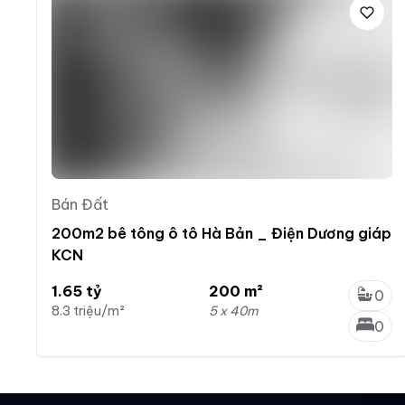
Bán Đất
200m2 bê tông ô tô Hà Bản _ Điện Dương giáp
KCN
1.65 tỷ
200 m²
0
8.3 triệu/m²
5 x 40m
0