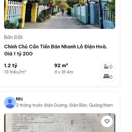
Bán Đất
Chính Chủ Cần Tiền Bán Nhanh Lô Điện Hoà,
Giá 1 tỷ 200
1.2 tỷ
92 m²
0
13 triệu/m²
5 x 18.4m
0
Nhi
3 tháng trước
·
Điện Dương, Điện Bàn, Quảng Nam