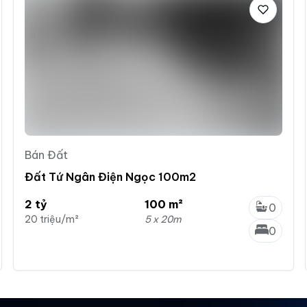
Bán Đất
Đất Tứ Ngân Điện Ngọc 100m2
2 tỷ
100 m²
0
20 triệu/m²
5 x 20m
0