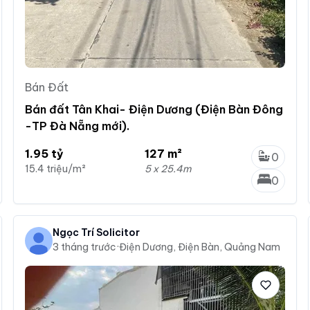
Bán Đất
Bán đất Tân Khai- Điện Dương (Điện Bàn Đông
-TP Đà Nẵng mới).
1.95 tỷ
127 m²
0
15.4 triệu/m²
5 x 25.4m
0
Ngọc Trí Solicitor
3 tháng trước
·
Điện Dương, Điện Bàn, Quảng Nam