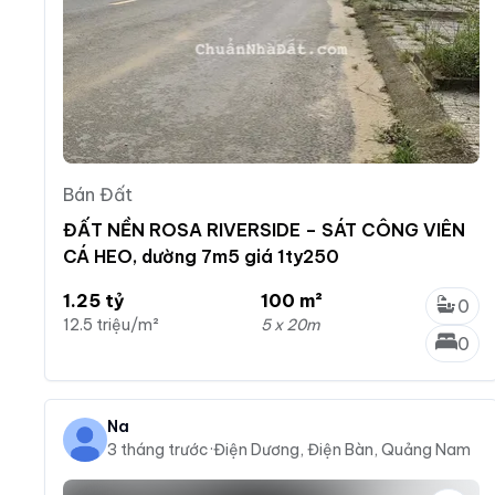
Bán Đất
ĐẤT NỀN ROSA RIVERSIDE – SÁT CÔNG VIÊN
CÁ HEO, dường 7m5 giá 1ty250
1.25 tỷ
100 m²
0
12.5 triệu/m²
5 x 20m
0
Na
3 tháng trước
·
Điện Dương, Điện Bàn, Quảng Nam