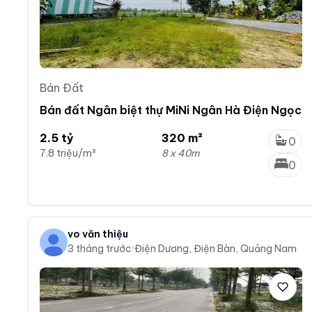
Bán Đất
Bán đất Ngân biệt thự MiNi Ngân Hà Điện Ngọc
2.5 tỷ
320 m²
0
7.8 triệu/m²
8 x 40m
0
vo văn thiệu
3 tháng trước
·
Điện Dương, Điện Bàn, Quảng Nam