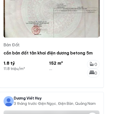
Bán Đất
cần bán đất tân khai điện dương betong 5m
1.8 tỷ
152 m²
0
11.8 triệu/m²
...
0
Dương Viết Huy
3 tháng trước
·
Điện Ngọc, Điện Bàn, Quảng Nam