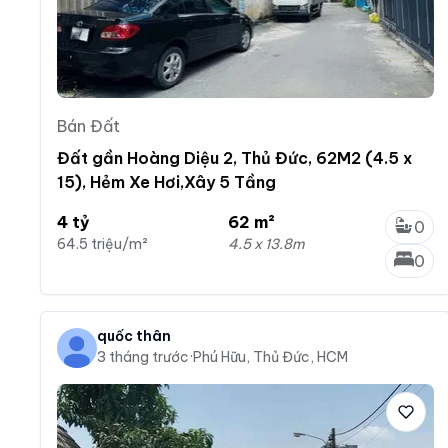
Bán Đất
Đất gần Hoàng Diệu 2, Thủ Đức, 62M2 (4.5 x
15), Hẻm Xe Hơi,Xây 5 Tầng
4 tỷ
62 m²
0
64.5 triệu/m²
4.5 x 13.8m
0
quốc thân
3 tháng trước
·
Phú Hữu, Thủ Đức, HCM