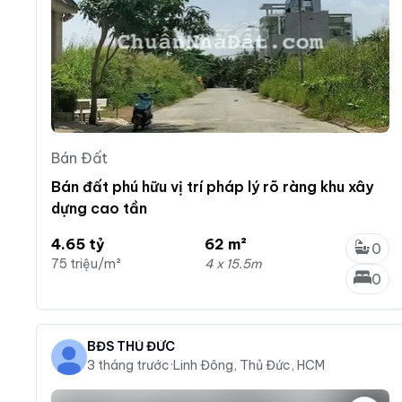
Bán Đất
Bán đất phú hữu vị trí pháp lý rõ ràng khu xây
dựng cao tần
4.65 tỷ
62 m²
0
75 triệu/m²
4 x 15.5m
0
BĐS THỦ ĐỨC
3 tháng trước
·
Linh Đông, Thủ Đức, HCM