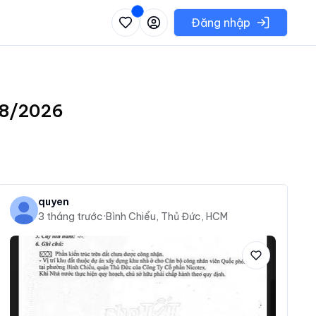
 danh sách các khu vực có thể chọn
Đăng nhập
 T8/2026
quyen
3 tháng trước
·
Bình Chiểu, Thủ Đức, HCM