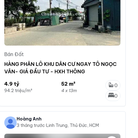
Bán Đất
HÀNG PHÂN LÔ KHU DÂN CƯ NGAY TÔ NGỌC
VÂN- GIÁ ĐẦU TƯ - HXH THÔNG
4.9 tỷ
52 m²
0
94.2 triệu/m²
4 x 13m
0
Hoàng Anh
3 tháng trước
·
Linh Trung, Thủ Đức, HCM