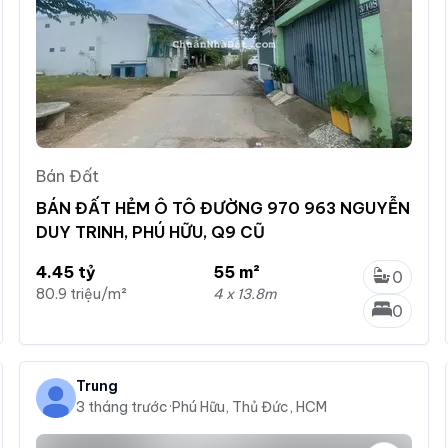
Bán Đất
BÁN ĐẤT HẺM Ô TÔ ĐƯỜNG 970 963 NGUYỄN
DUY TRINH, PHÚ HỮU, Q9 CŨ
4.45 tỷ
55 m²
0
80.9 triệu/m²
4 x 13.8m
0
Trung
3 tháng trước
·
Phú Hữu, Thủ Đức, HCM