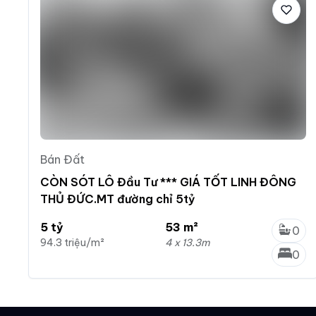
Bán Đất
CÒN SÓT LÔ Đầu Tư *** GIÁ TỐT LINH ĐÔNG
THỦ ĐỨC.MT đường chỉ 5tỷ
5 tỷ
53 m²
0
94.3 triệu/m²
4 x 13.3m
0