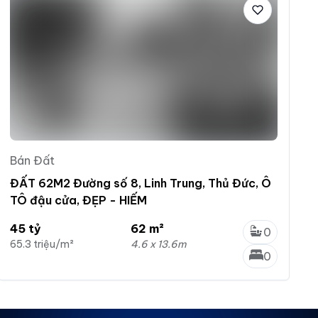
Bán Đất
ĐẤT 62M2 Đường số 8, Linh Trung, Thủ Đức, Ô
TÔ đậu cửa, ĐẸP - HIẾM
45 tỷ
62 m²
0
65.3 triệu/m²
4.6 x 13.6m
0