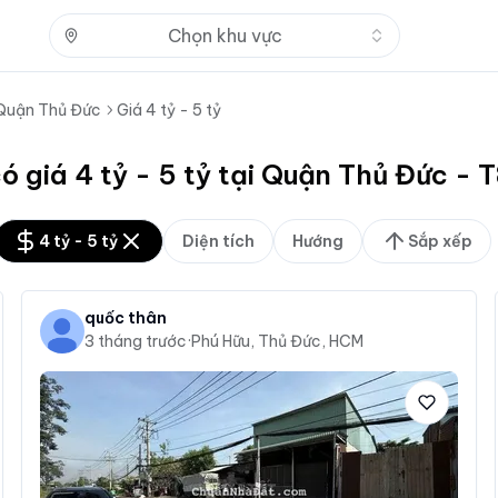
Nhấn để mở
Chọn khu vực
Quận Thủ Đức
Giá 4 tỷ - 5 tỷ
ó giá 4 tỷ - 5 tỷ tại Quận Thủ Đức -
4 tỷ - 5 tỷ
Diện tích
Hướng
Sắp xếp
quốc thân
3 tháng trước
·
Phú Hữu, Thủ Đức, HCM