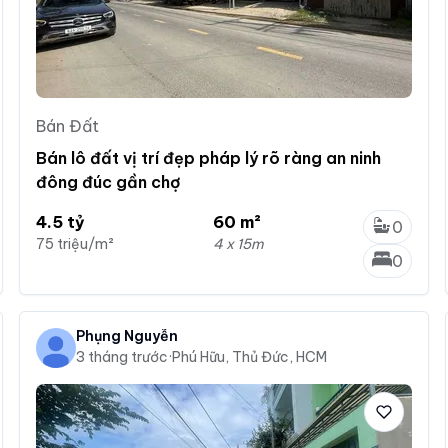
Bán Đất
Bán lô đất vị trí đẹp pháp lý rõ ràng an ninh
đông đúc gần chợ
4.5 tỷ
60 m²
0
75 triệu/m²
4 x 15m
0
Phụng Nguyễn
3 tháng trước
·
Phú Hữu, Thủ Đức, HCM