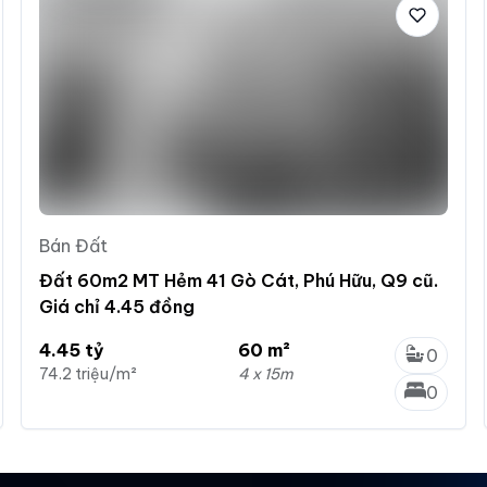
Bán Đất
Đất 60m2 MT Hẻm 41 Gò Cát, Phú Hữu, Q9 cũ.
Giá chỉ 4.45 đồng
4.45 tỷ
60 m²
0
74.2 triệu/m²
4 x 15m
0