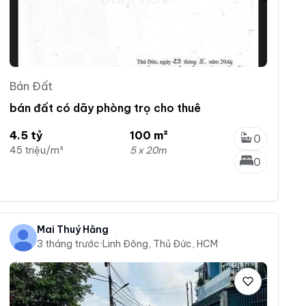
Bán Đất
bán đất có dãy phòng trọ cho thuê
4.5 tỷ
100 m²
0
45 triệu/m²
5 x 20m
0
Mai Thuý Hằng
3 tháng trước
·
Linh Đông, Thủ Đức, HCM