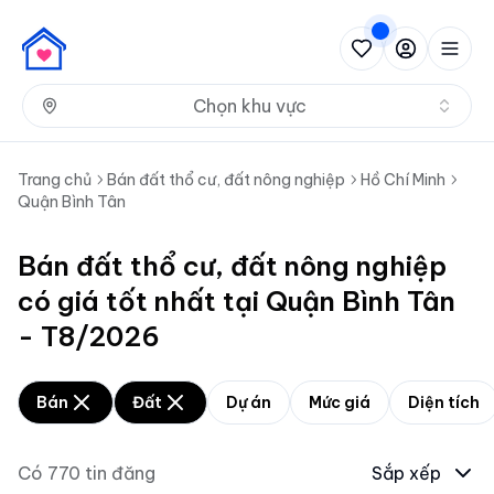
Nh
Chọn khu vực
Trang chủ
Bán đất thổ cư, đất nông nghiệp
Hồ Chí Minh
Quận Bình Tân
Bán đất thổ cư, đất nông nghiệp
có giá tốt nhất tại Quận Bình Tân
- T8/2026
Bán
Đất
Dự án
Mức giá
Diện tích
Có
770
tin đăng
Sắp xếp