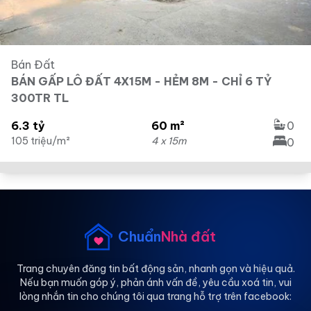
Bán Đất
BÁN GẤP LÔ ĐẤT 4X15M - HẺM 8M - CHỈ 6 TỶ
300TR TL
6.3 tỷ
60 m²
0
105 triệu/m²
4 x 15m
0
Chuẩn
Nhà đất
Trang chuyên đăng tin bất động sản, nhanh gọn và hiệu quả.
Nếu bạn muốn góp ý, phản ánh vấn đề, yêu cầu xoá tin, vui
lòng nhắn tin cho chúng tôi qua trang hỗ trợ trên facebook: