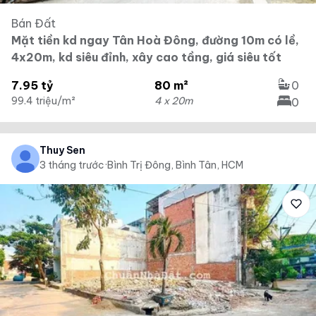
Bán Đất
Mặt tiền kd ngay Tân Hoà Đông, đường 10m có lề,
4x20m, kd siêu đỉnh, xây cao tầng, giá siêu tốt
7.95 tỷ
80 m²
0
99.4 triệu/m²
4 x 20m
0
Thuy Sen
3 tháng trước
·
Bình Trị Đông, Bình Tân, HCM