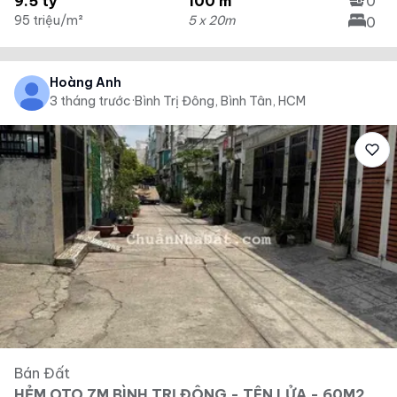
9.5 tỷ
100 m²
0
95 triệu/m²
5 x 20m
0
Hoàng Anh
3 tháng trước
·
Bình Trị Đông, Bình Tân, HCM
Bán Đất
HẺM OTO 7M BÌNH TRỊ ĐÔNG - TÊN LỬA - 60M2