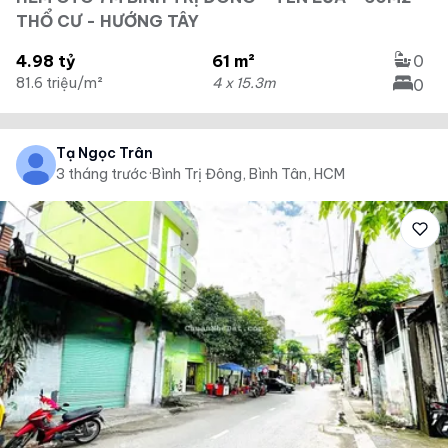
THỔ CƯ - HƯỚNG TÂY
4.98 tỷ
61 m²
0
81.6 triệu/m²
4 x 15.3m
0
Tạ Ngọc Trân
3 tháng trước
·
Bình Trị Đông, Bình Tân, HCM