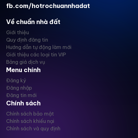
fb.com/hotrochuannhadat
Về chuẩn nhà đất
Giới thiệu
Quy định đăng tin
Hướng dẫn tự động làm mới
Giới thiệu các loại tin VIP
Bảng giá dịch vụ
Menu chính
Đăng ký
Đăng nhập
Đăng tin mới
Chính sách
Chính sách bảo mật
Chính sách khiếu nại
Chính sách và quy định