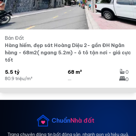
Bán Đất
Hàng hiếm, đẹp sát Hoàng Diệu 2- gần ĐH Ngân
hàng - 68m2( ngang 5.2m) - ô tô tận nơi - giá cực
tốt
5.5 tỷ
68 m²
0
80.9 triệu/m²
...
0
Chuẩn
Nhà đất
Trang chuyên đăng tin bất động sản, nhanh gọn và hiệu quả.