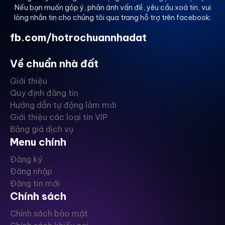
Nếu bạn muốn góp ý, phản ánh vấn đề, yêu cầu xoá tin, vui
lòng nhắn tin cho chúng tôi qua trang hỗ trợ trên facebook:
fb.com/hotrochuannhadat
Về chuẩn nhà đất
Giới thiệu
Quy định đăng tin
Hướng dẫn tự động làm mới
Giới thiệu các loại tin VIP
Bảng giá dịch vụ
Menu chính
Đăng ký
Đăng nhập
Đăng tin mới
Chính sách
Chính sách bảo mật