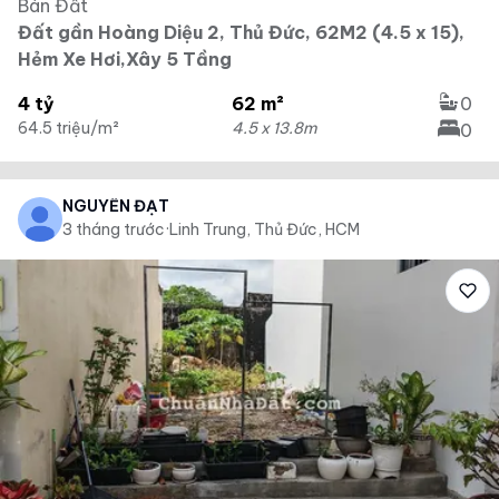
Bán Đất
Đất gần Hoàng Diệu 2, Thủ Đức, 62M2 (4.5 x 15),
Hẻm Xe Hơi,Xây 5 Tầng
4 tỷ
62 m²
0
64.5 triệu/m²
4.5 x 13.8m
0
NGUYỄN ĐẠT
3 tháng trước
·
Linh Trung, Thủ Đức, HCM