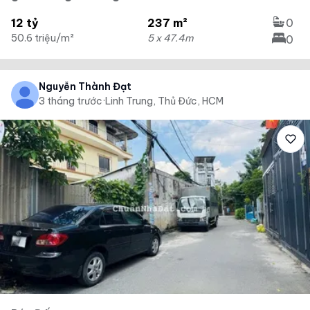
12 tỷ
237 m²
0
50.6 triệu/m²
5 x 47.4m
0
Nguyễn Thành Đạt
3 tháng trước
·
Linh Trung, Thủ Đức, HCM