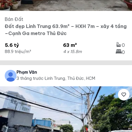
Bán Đất
Đất đẹp Linh Trung 63.9m² – HXH 7m – xây 4 tầng
–Cạnh Ga metro Thủ Đức
5.6 tỷ
63 m²
0
88.9 triệu/m²
4 x 15.8m
0
Phạm Vân
3 tháng trước
·
Linh Trung, Thủ Đức, HCM