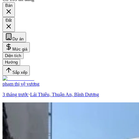
Bán
Đất
Dự án
Mức giá
Diện tích
Hướng
Sắp xếp
phạm thị vệ vương
3 tháng trước
·
Lái Thiêu, Thuận An, Bình Dương