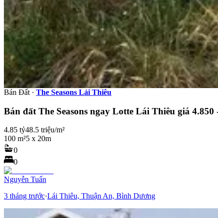
Bán Đất
·
The Seasons Lái Thiêu
Bán đất The Seasons ngay Lotte Lái Thiêu giá 4.850 -
4.85 tỷ
48.5 triệu/m²
100 m²
5 x 20m
0
0
Nguyễn Tuấn
3 tháng trước
·
Lái Thiêu, Thuận An, Bình Dương