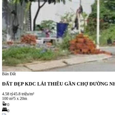
Bán Đất
ĐẤT ĐẸP KDC LÁI THIÊU GẦN CHỢ ĐƯỜNG N
4.58 tỷ
45.8 triệu/m²
100 m²
5 x 20m
0
0