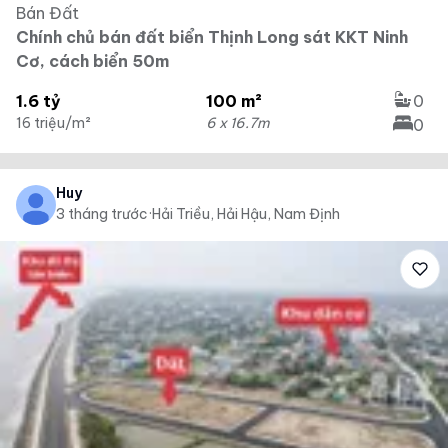
Bán Đất
Chính chủ bán đất biển Thịnh Long sát KKT Ninh
Cơ, cách biển 50m
1.6 tỷ
100 m²
0
16 triệu/m²
6 x 16.7m
0
Huy
3 tháng trước
·
Hải Triều, Hải Hậu, Nam Định