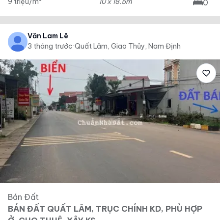
9 triệu/m²
10 x 18.5m
0
Văn Lam Lê
3 tháng trước
·
Quất Lâm, Giao Thủy, Nam Định
Bán Đất
BÁN ĐẤT QUẤT LÂM, TRỤC CHÍNH KD, PHÙ HỢP