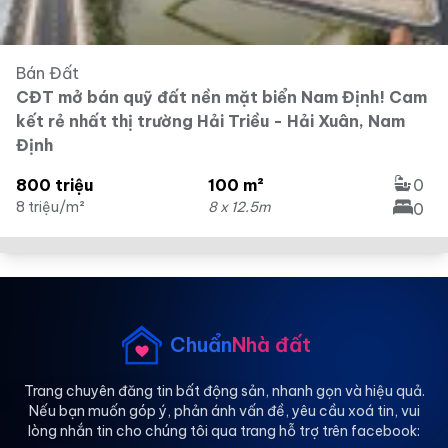
Bán Đất
CĐT mở bán quỹ đất nền mặt biển Nam Định! Cam
kết rẻ nhất thị trường Hải Triều - Hải Xuân, Nam
Định
800 triệu
100 m²
0
8 triệu/m²
8 x 12.5m
0
Chuẩn
Nhà đất
Trang chuyên đăng tin bất động sản, nhanh gọn và hiệu quả.
Nếu bạn muốn góp ý, phản ánh vấn đề, yêu cầu xoá tin, vui
lòng nhắn tin cho chúng tôi qua trang hỗ trợ trên facebook: