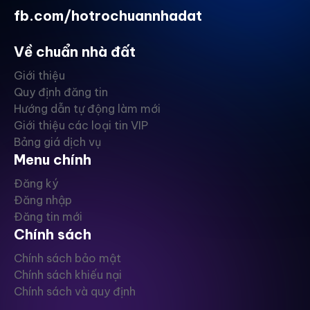
fb.com/hotrochuannhadat
Về chuẩn nhà đất
Giới thiệu
Quy định đăng tin
Hướng dẫn tự động làm mới
Giới thiệu các loại tin VIP
Bảng giá dịch vụ
Menu chính
Đăng ký
Đăng nhập
Đăng tin mới
Chính sách
Chính sách bảo mật
Chính sách khiếu nại
Chính sách và quy định