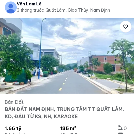
Văn Lam Lê
3 tháng trước
·
Quất Lâm, Giao Thủy, Nam Định
Bán Đất
BÁN ĐẤT NAM ĐỊNH, TRUNG TÂM TT QUÂT LÂM,
KD, ĐẦU TỪ KS, NH, KARAOKE
1.66 tỷ
185 m²
0