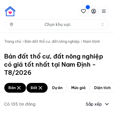
Nh
Chọn khu vực
Trang chủ
Bán đất thổ cư, đất nông nghiệp
Nam Định
Bán đất thổ cư, đất nông nghiệp
có giá tốt nhất tại Nam Định -
T8/2026
Bán
Đất
Dự án
Mức giá
Diện tích
Có
135
tin đăng
Sắp xếp