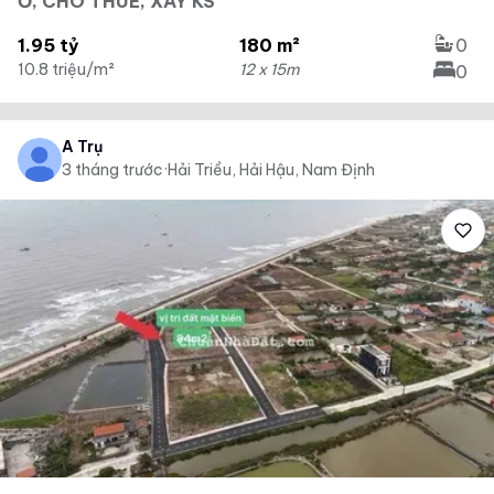
Ở, CHO THUÊ, XÂY KS
1.95 tỷ
180 m²
0
10.8 triệu/m²
12 x 15m
0
A Trụ
3 tháng trước
·
Hải Triều, Hải Hậu, Nam Định