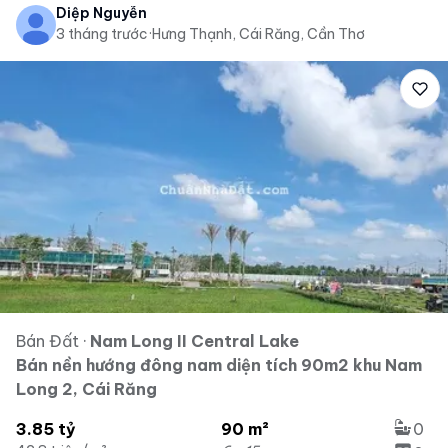
Diệp Nguyễn
3 tháng trước
·
Hưng Thạnh, Cái Răng, Cần Thơ
Bán Đất
·
Nam Long II Central Lake
Bán nền hướng đông nam diện tích 90m2 khu Nam
Long 2, Cái Răng
3.85 tỷ
90 m²
0