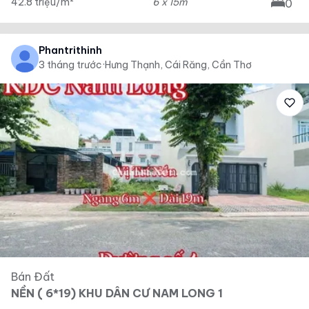
42.8 triệu/m²
6 x 15m
0
Phantrithinh
3 tháng trước
·
Hưng Thạnh, Cái Răng, Cần Thơ
Bán Đất
NỀN ( 6*19) KHU DÂN CƯ NAM LONG 1