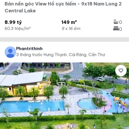
Bán nền góc View Hồ cực hiếm - 9x18 Nam Long 2
Central Lake
8.99 tỷ
149 m²
0
60.3 triệu/m²
9 x 16.6m
0
Phantrithinh
3 tháng trước
·
Hưng Thạnh, Cái Răng, Cần Thơ