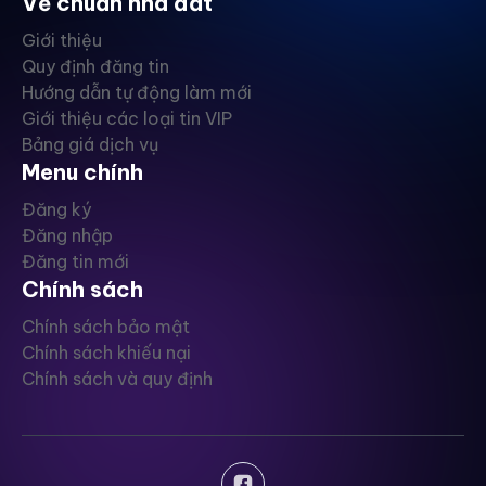
Về chuẩn nhà đất
Giới thiệu
Quy định đăng tin
Hướng dẫn tự động làm mới
Giới thiệu các loại tin VIP
Bảng giá dịch vụ
Menu chính
Đăng ký
Đăng nhập
Đăng tin mới
Chính sách
Chính sách bảo mật
Chính sách khiếu nại
Chính sách và quy định