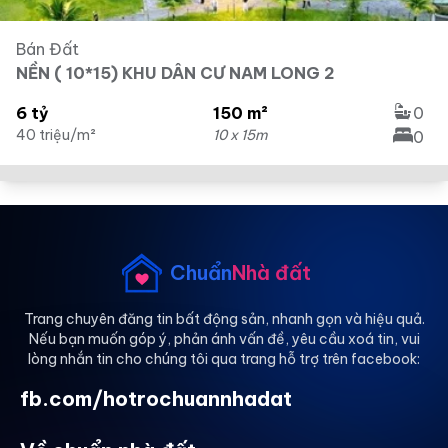
Bán Đất
NỀN ( 10*15) KHU DÂN CƯ NAM LONG 2
6 tỷ
150 m²
0
40 triệu/m²
10 x 15m
0
Chuẩn
Nhà đất
Trang chuyên đăng tin bất động sản, nhanh gọn và hiệu quả.
Nếu bạn muốn góp ý, phản ánh vấn đề, yêu cầu xoá tin, vui
lòng nhắn tin cho chúng tôi qua trang hỗ trợ trên facebook:
fb.com/hotrochuannhadat