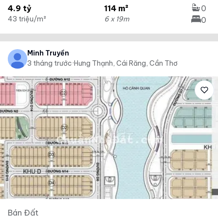
4.9 tỷ
114 m²
0
43 triệu/m²
6 x 19m
0
Minh Truyền
3 tháng trước
·
Hưng Thạnh, Cái Răng, Cần Thơ
Bán Đất