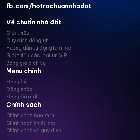
fb.com/hotrochuannhadat
Về chuẩn nhà đất
Giới thiệu
Quy định đăng tin
Hướng dẫn tự động làm mới
Giới thiệu các loại tin VIP
Bảng giá dịch vụ
Menu chính
Đăng ký
Đăng nhập
Đăng tin mới
Chính sách
Chính sách bảo mật
Chính sách khiếu nại
Chính sách và quy định