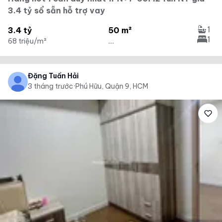
3.4 tỷ sổ sẵn hỗ trợ vay
1
3.4 tỷ
50 m²
1
68 triệu/m²
...
Đặng Tuấn Hải
3 tháng trước
·
Phú Hữu, Quận 9, HCM