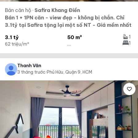
Bán căn hộ
·
Safira Khang Điền
Bán 1 + 1PN căn - view đẹp - không bị chắn. Chỉ
3.1tỷ tại Safira tặng lại một số NT - Giá mềm nhất
1
3.1 tỷ
50 m²
1
62 triệu/m²
...
Thanh Vân
3 tháng trước
·
Phú Hữu, Quận 9, HCM