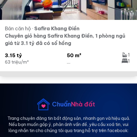
Bán căn hộ
·
Safira Khang Điền
Chuyên giỏ hàng Safira Khang Điền, 1 phòng ngủ
giá từ 3.1 tỷ đã có sổ hồng
1
3.15 tỷ
50 m²
1
63 triệu/m²
...
Chuẩn
Nhà đất
Trang chuyên đăng tin bất động sản, nhanh gọn và hiệu quả.
Nếu bạn muốn góp ý, phản ánh vấn đề, yêu cầu xoá tin, vui
lòng nhắn tin cho chúng tôi qua trang hỗ trợ trên facebook: