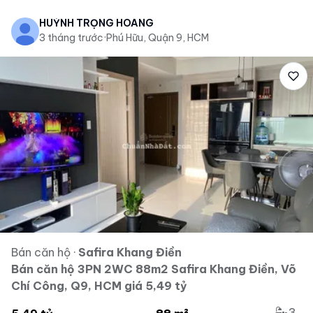
HUỲNH TRỌNG HOÀNG
3 tháng trước
·
Phú Hữu, Quận 9, HCM
Bán căn hộ
·
Safira Khang Điền
Bán căn hộ 3PN 2WC 88m2 Safira Khang Điền, Võ
Chí Công, Q9, HCM giá 5,49 tỷ
3