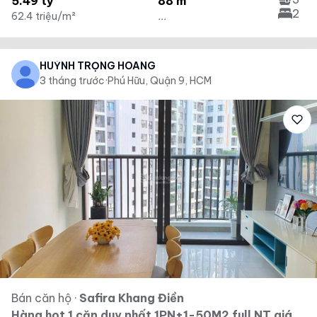
5.49 tỷ
88 m²
2
62.4 triệu/m²
...
HUỲNH TRỌNG HOÀNG
3 tháng trước
·
Phú Hữu, Quận 9, HCM
Bán căn hộ
·
Safira Khang Điền
Hàng hot 1 căn duy nhất 1PN+1-50M2 full NT giá