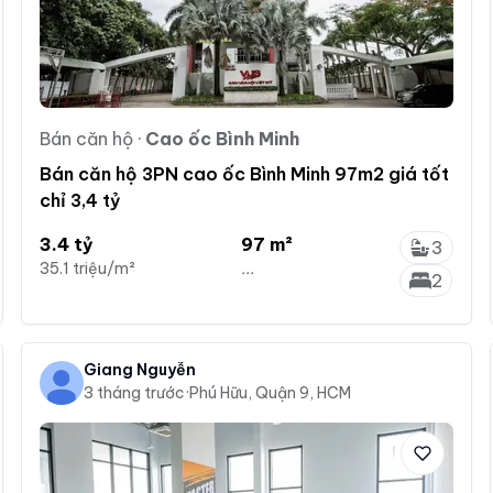
Bán căn hộ
·
Cao ốc Bình Minh
Bán căn hộ 3PN cao ốc Bình Minh 97m2 giá tốt
chỉ 3,4 tỷ
3.4 tỷ
97 m²
3
35.1 triệu/m²
...
2
Giang Nguyễn
3 tháng trước
·
Phú Hữu, Quận 9, HCM