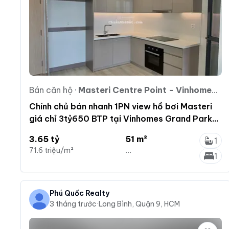
Bán căn hộ
·
Masteri Centre Point - Vinhomes Grand Park
Chính chủ bán nhanh 1PN view hồ bơi Masteri
giá chỉ 3tỷ650 BTP tại Vinhomes Grand Park
Quận 9
3.65 tỷ
51 m²
1
71.6 triệu/m²
...
1
Phú Quốc Realty
3 tháng trước
·
Long Bình, Quận 9, HCM