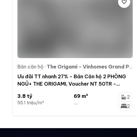
Bán căn hộ
·
The Origami - Vinhomes Grand Park
Ưu đãi TT nhanh 27% - Bán Căn hộ 2 PHÒNG
NGỦ+ THE ORIGAMI, Voucher NT 50TR -
Vinhomes Grand Park
3.8 tỷ
69 m²
2
55.1 triệu/m²
...
2