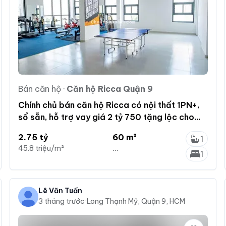
Bán căn hộ
·
Căn hộ Ricca Quận 9
Chính chủ bán căn hộ Ricca có nội thất 1PN+,
sổ sẵn, hỗ trợ vay giá 2 tỷ 750 tặng lộc cho
người mua
2.75 tỷ
60 m²
1
45.8 triệu/m²
...
1
Lê Văn Tuấn
3 tháng trước
·
Long Thạnh Mỹ, Quận 9, HCM