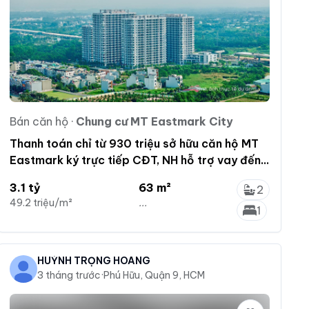
Bán căn hộ
·
Chung cư MT Eastmark City
Thanh toán chỉ từ 930 triệu sở hữu căn hộ MT
Eastmark ký trực tiếp CĐT, NH hỗ trợ vay đến
70%
3.1 tỷ
63 m²
2
49.2 triệu/m²
...
1
HUỲNH TRỌNG HOÀNG
3 tháng trước
·
Phú Hữu, Quận 9, HCM