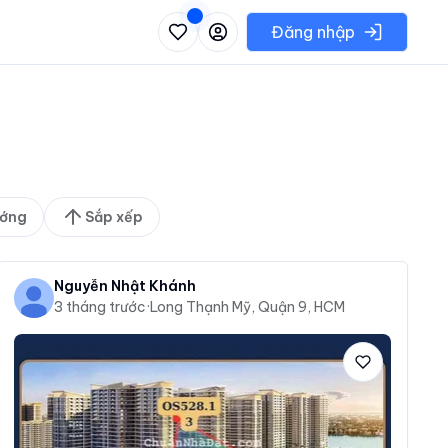
 danh sách các khu vực có thể chọn
Đăng nhập
ớng
Sắp xếp
Nguyễn Nhật Khánh
3 tháng trước
·
Long Thạnh Mỹ, Quận 9, HCM