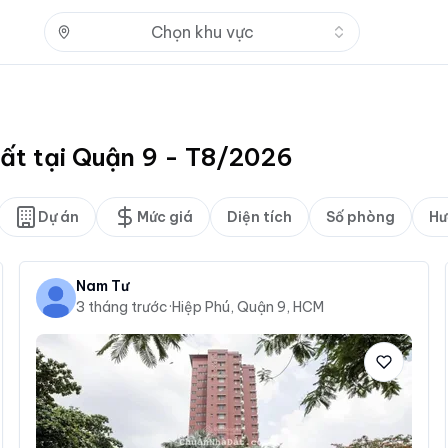
Nhấn để mở
Chọn khu vực
hất tại Quận 9 - T8/2026
Dự án
Mức giá
Diện tích
Số phòng
Hư
Nam Tư
3 tháng trước
·
Hiệp Phú, Quận 9, HCM