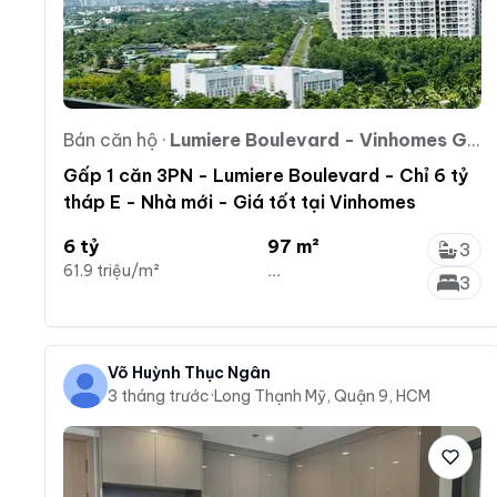
Bán căn hộ
·
Lumiere Boulevard - Vinhomes Grand Park
Gấp 1 căn 3PN - Lumiere Boulevard - Chỉ 6 tỷ
tháp E - Nhà mới - Giá tốt tại Vinhomes
6 tỷ
97 m²
3
61.9 triệu/m²
...
3
Võ Huỳnh Thục Ngân
3 tháng trước
·
Long Thạnh Mỹ, Quận 9, HCM