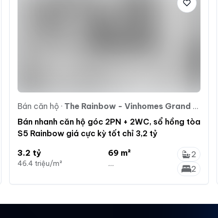
Bán căn hộ
·
The Rainbow - Vinhomes Grand Park
Bán nhanh căn hộ góc 2PN + 2WC, sổ hồng tòa
S5 Rainbow giá cực kỳ tốt chỉ 3,2 tỷ
3.2 tỷ
69 m²
2
46.4 triệu/m²
...
2