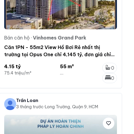
Bán căn hộ
·
Vinhomes Grand Park
Căn 1PN - 55m2 View Hồ Bơi Rẻ nhất thị
trường tại Opus One chỉ 4,145 tỷ, đơn giá chỉ
75 triệu/m2.
4.15 tỷ
55 m²
0
75.4 triệu/m²
...
0
Trần Loan
3 tháng trước
·
Long Trường, Quận 9, HCM