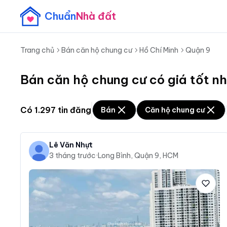
Chuẩn
Nhà đất
Trang chủ
Bán căn hộ chung cư
Hồ Chí Minh
Quận 9
Bán căn hộ chung cư có giá tốt n
Có
1.297
tin đăng
Bán
Căn hộ chung cư
Lê Văn Nhựt
3 tháng trước
·
Long Bình, Quận 9, HCM