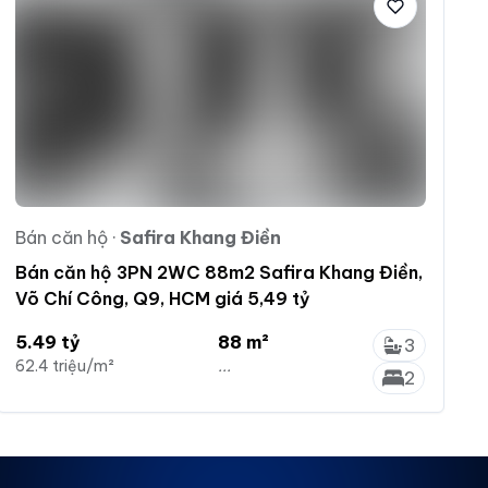
Bán căn hộ
·
Safira Khang Điền
Bán căn hộ 3PN 2WC 88m2 Safira Khang Điền,
Võ Chí Công, Q9, HCM giá 5,49 tỷ
5.49 tỷ
88 m²
3
62.4 triệu/m²
...
2