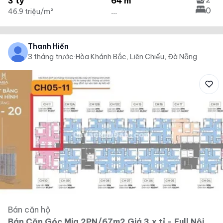
3 tỷ
64 m²
0
46.9 triệu/m²
...
Thanh Hiền
3 tháng trước
·
Hòa Khánh Bắc, Liên Chiểu, Đà Nẵng
Bán căn hộ
Bán Căn Góc Mia 2PN/67m2 Giá 3.x tỉ - Full Nội