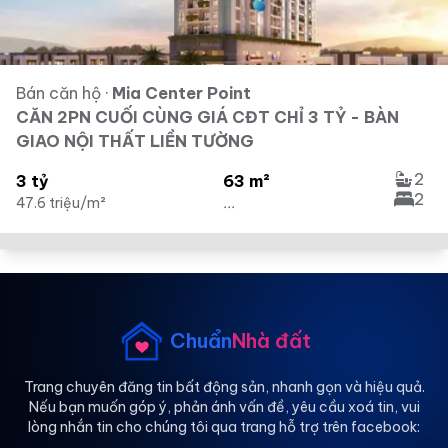
Bán căn hộ
·
Mia Center Point
CĂN 2PN CUỐI CÙNG GIÁ CĐT CHỈ 3 TỶ - BÀN
GIAO NỘI THẤT LIỀN TƯỜNG
2
3 tỷ
63 m²
2
47.6 triệu/m²
...
Chuẩn
Nhà đất
Trang chuyên đăng tin bất động sản, nhanh gọn và hiệu quả.
Nếu bạn muốn góp ý, phản ánh vấn đề, yêu cầu xoá tin, vui
lòng nhắn tin cho chúng tôi qua trang hỗ trợ trên facebook: