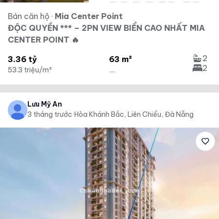
Bán căn hộ
·
Mia Center Point
ĐỘC QUYỀN *** – 2PN VIEW BIỂN CAO NHẤT MIA
CENTER POINT 🔥
2
3.36 tỷ
63 m²
2
53.3 triệu/m²
...
Lưu Mỹ Ân
3 tháng trước
·
Hòa Khánh Bắc, Liên Chiểu, Đà Nẵng