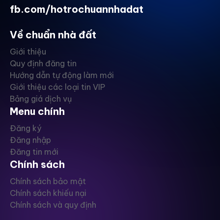
fb.com/hotrochuannhadat
Về chuẩn nhà đất
Giới thiệu
Quy định đăng tin
Hướng dẫn tự động làm mới
Giới thiệu các loại tin VIP
Bảng giá dịch vụ
Menu chính
Đăng ký
Đăng nhập
Đăng tin mới
Chính sách
Chính sách bảo mật
Chính sách khiếu nại
Chính sách và quy định