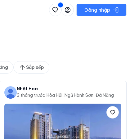
 danh sách các khu vực có thể chọn
Đăng nhập
ớng
Sắp xếp
Nhật Hoa
3 tháng trước
·
Hòa Hải, Ngũ Hành Sơn, Đà Nẵng