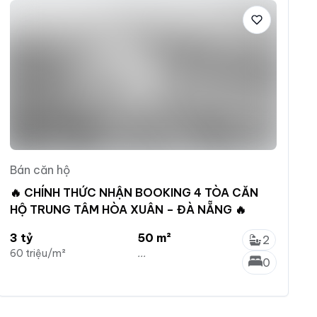
Bán căn hộ
🔥 CHÍNH THỨC NHẬN BOOKING 4 TÒA CĂN
HỘ TRUNG TÂM HÒA XUÂN – ĐÀ NẴNG 🔥
3 tỷ
50 m²
2
60 triệu/m²
...
0