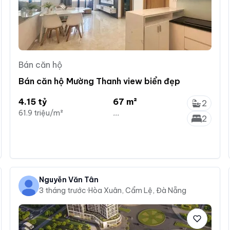
Bán căn hộ
Bán căn hộ Mường Thanh view biển đẹp
4.15 tỷ
67 m²
2
61.9 triệu/m²
...
2
Nguyễn Văn Tân
3 tháng trước
·
Hòa Xuân, Cẩm Lệ, Đà Nẵng