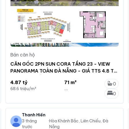
Bán căn hộ
CĂN GÓC 2PN SUN CORA TẦNG 23 - VIEW
PANORAMA TOÀN ĐÀ NẴNG - GIÁ TTS 4.8 TỶ
- TÂN NGUYỄN REAL
4.87 tỷ
71 m²
0
68.6 triệu/m²
...
0
Thanh Hiền
3 tháng
·
Hòa Khánh Bắc, Liên Chiểu, Đà
trước
Nẵng