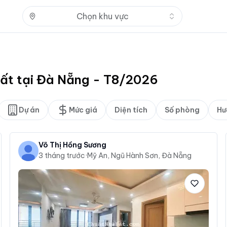
Nhấn để mở
Chọn khu vực
hất tại Đà Nẵng - T8/2026
Dự án
Mức giá
Diện tích
Số phòng
Hư
Võ Thị Hồng Sương
3 tháng trước
·
Mỹ An, Ngũ Hành Sơn, Đà Nẵng