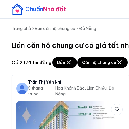
Chuẩn
Nhà đất
Trang chủ
Bán căn hộ chung cư
Đà Nẵng
Bán căn hộ chung cư có giá tốt n
Có
2.174
tin đăng
Bán
Căn hộ chung cư
Trần Thị Yến Nhi
3 tháng
·
Hòa Khánh Bắc, Liên Chiểu, Đà
trước
Nẵng