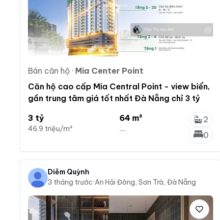
Bán căn hộ
·
Mia Center Point
Căn hộ cao cấp Mia Central Point - view biển,
gần trung tâm giá tốt nhất Đà Nẵng chỉ 3 tỷ
3 tỷ
64 m²
2
46.9 triệu/m²
...
0
Diễm Quỳnh
3 tháng trước
·
An Hải Đông, Sơn Trà, Đà Nẵng