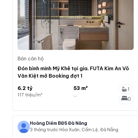
Bán căn hộ
Đón bình minh Mỹ Khê tại gia. FUTA Kim An Võ
Văn Kiệt mở Booking đợt 1
6.2 tỷ
53 m²
1
117 triệu/m²
...
0
Hoàng Diểm BĐS Đà Nẵng
3 tháng trước
·
Hòa Xuân, Cẩm Lệ, Đà Nẵng