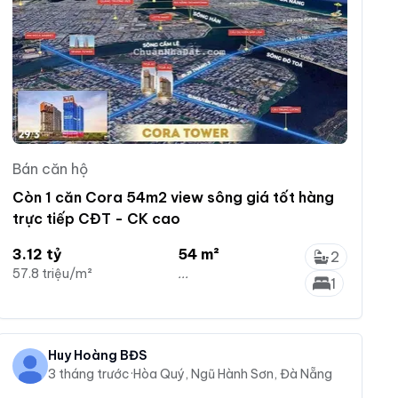
Bán căn hộ
Còn 1 căn Cora 54m2 view sông giá tốt hàng
trực tiếp CĐT - CK cao
3.12 tỷ
54 m²
2
57.8 triệu/m²
...
1
Huy Hoàng BĐS
3 tháng trước
·
Hòa Quý, Ngũ Hành Sơn, Đà Nẵng