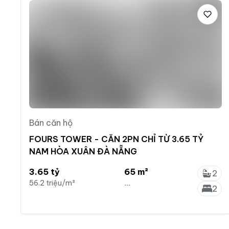
Bán căn hộ
FOURS TOWER - CĂN 2PN CHỈ TỪ 3.65 TỶ
NAM HÒA XUÂN ĐÀ NẴNG
3.65 tỷ
65 m²
2
56.2 triệu/m²
...
2