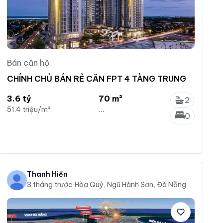
Bán căn hộ
CHÍNH CHỦ BÁN RẺ CĂN FPT 4 TÀNG TRUNG
3.6 tỷ
70 m²
2
51.4 triệu/m²
...
0
Thanh Hiền
3 tháng trước
·
Hòa Quý, Ngũ Hành Sơn, Đà Nẵng