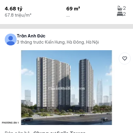
2
4.68 tỷ
69 m²
2
67.8 triệu/m²
...
Trân Anh Đức
3 tháng trước
·
Kiến Hưng, Hà Đông, Hà Nội