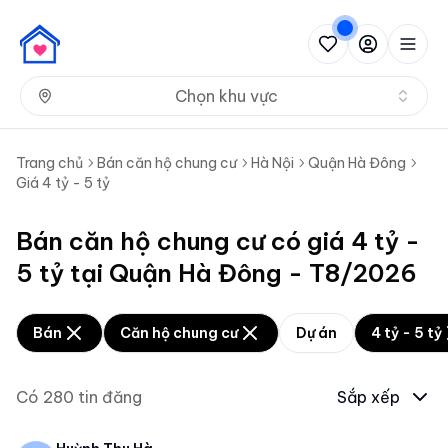
Nh
Chọn khu vực
Trang chủ
Bán căn hộ chung cư
Hà Nội
Quận Hà Đông
Giá 4 tỷ - 5 tỷ
Bán căn hộ chung cư có giá 4 tỷ -
5 tỷ tại Quận Hà Đông - T8/2026
Bán
Căn hộ chung cư
Dự án
4 tỷ - 5 tỷ
Có
280
tin đăng
Sắp xếp