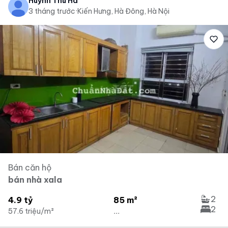
Huỳnh Thu Hà
3 tháng trước
·
Kiến Hưng, Hà Đông, Hà Nội
Bán căn hộ
bán nhà xala
2
4.9 tỷ
85 m²
2
57.6 triệu/m²
...