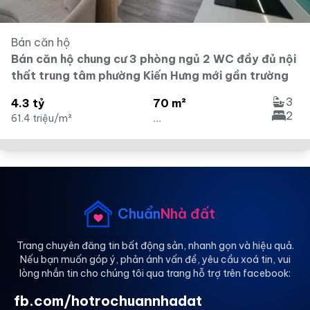
Bán căn hộ
Bán căn hộ chung cư 3 phòng ngủ 2 WC đầy đủ nội
thất trung tâm phường Kiến Hưng mới gần trường
3
4.3 tỷ
70 m²
2
61.4 triệu/m²
...
Chuẩn
Nhà đất
Trang chuyên đăng tin bất động sản, nhanh gọn và hiệu quả.
Nếu bạn muốn góp ý, phản ánh vấn đề, yêu cầu xoá tin, vui
lòng nhắn tin cho chúng tôi qua trang hỗ trợ trên facebook:
fb.com/hotrochuannhadat