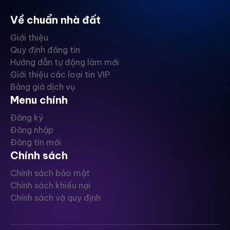
Về chuẩn nhà đất
Giới thiệu
Quy định đăng tin
Hướng dẫn tự động làm mới
Giới thiệu các loại tin VIP
Bảng giá dịch vụ
Menu chính
Đăng ký
Đăng nhập
Đăng tin mới
Chính sách
Chính sách bảo mật
Chính sách khiếu nại
Chính sách và quy định