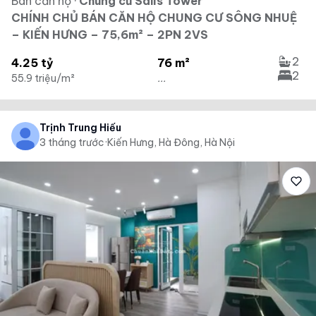
Bán căn hộ
·
Chung cư Sails Tower
CHÍNH CHỦ BÁN CĂN HỘ CHUNG CƯ SÔNG NHUỆ
– KIẾN HƯNG – 75,6m² – 2PN 2VS
2
4.25 tỷ
76 m²
2
55.9 triệu/m²
...
Trịnh Trung Hiếu
3 tháng trước
·
Kiến Hưng, Hà Đông, Hà Nội