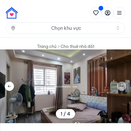
Nh
Chọn khu vực
Trang chủ
Cho thuê nhà đất
Previous slide
Next 
1
/
4