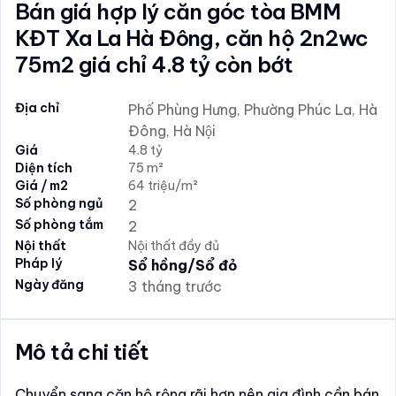
Bán giá hợp lý căn góc tòa BMM
KĐT Xa La Hà Đông, căn hộ 2n2wc
75m2 giá chỉ 4.8 tỷ còn bớt
Địa chỉ
Phố Phùng Hưng, Phường Phúc La, Hà
Đông, Hà Nội
Giá
4.8 tỷ
Diện tích
75 m²
Giá / m2
64 triệu/m²
Số phòng ngủ
2
Số phòng tắm
2
Nội thất
Nội thất đầy đủ
Pháp lý
Sổ hồng/Sổ đỏ
Ngày đăng
3 tháng trước
Mô tả chi tiết
Chuyển sang căn hộ rộng rãi hơn nên gia đình cần bán