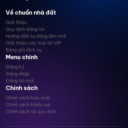
Về chuẩn nhà đất
Giới thiệu
Quy định đăng tin
Hướng dẫn tự động làm mới
Giới thiệu các loại tin VIP
Bảng giá dịch vụ
Menu chính
Đăng ký
Đăng nhập
Đăng tin mới
Chính sách
Chính sách bảo mật
Chính sách khiếu nại
Chính sách và quy định