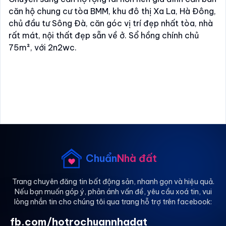
căn hộ chung cư tòa BMM, khu đô thị Xa La, Hà Đông,
chủ đầu tư Sông Đà, căn góc vị trí đẹp nhất tòa, nhà
rất mát, nội thất đẹp sẵn về ở. Sổ hồng chính chủ
75m², với 2n2wc.
Chuẩn
Nhà đất
Trang chuyên đăng tin bất động sản, nhanh gọn và hiệu quả.
Nếu bạn muốn góp ý, phản ánh vấn đề, yêu cầu xoá tin, vui
lòng nhắn tin cho chúng tôi qua trang hỗ trợ trên facebook:
fb.com/hotrochuannhadat