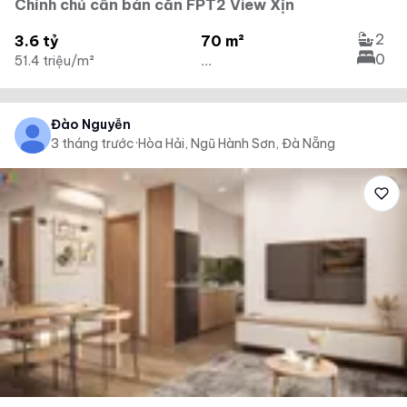
Chính chủ cần bán căn FPT2 View Xịn
2
3.6 tỷ
70 m²
0
51.4 triệu/m²
...
Đào Nguyễn
3 tháng trước
·
Hòa Hải, Ngũ Hành Sơn, Đà Nẵng