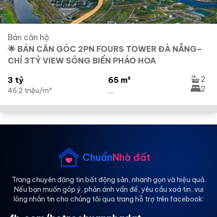
Bán căn hộ
🌟 BÁN CĂN GÓC 2PN FOURS TOWER ĐÀ NẴNG–
CHỈ 3TỶ VIEW SÔNG BIỂN PHÁO HOA
2
3 tỷ
65 m²
2
46.2 triệu/m²
...
Chuẩn
Nhà đất
Trang chuyên đăng tin bất động sản, nhanh gọn và hiệu quả.
Nếu bạn muốn góp ý, phản ánh vấn đề, yêu cầu xoá tin, vui
lòng nhắn tin cho chúng tôi qua trang hỗ trợ trên facebook: