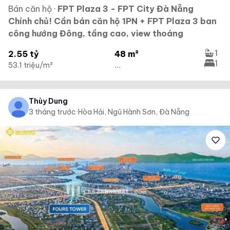
Bán căn hộ
·
FPT Plaza 3 - FPT City Đà Nẵng
Chính chủ! Cần bán căn hộ 1PN + FPT Plaza 3 ban
công hướng Đông, tầng cao, view thoáng
1
2.55 tỷ
48 m²
1
53.1 triệu/m²
...
Thùy Dung
3 tháng trước
·
Hòa Hải, Ngũ Hành Sơn, Đà Nẵng