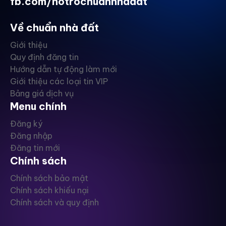
fb.com/hotrochuannhadat
Về chuẩn nhà đất
Giới thiệu
Quy định đăng tin
Hướng dẫn tự động làm mới
Giới thiệu các loại tin VIP
Bảng giá dịch vụ
Menu chính
Đăng ký
Đăng nhập
Đăng tin mới
Chính sách
Chính sách bảo mật
Chính sách khiếu nại
Chính sách và quy định