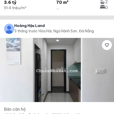
2
3.6 tỷ
70 m²
0
51.4 triệu/m²
...
Hoàng Hậu Land
3 tháng trước
·
Hòa Hải, Ngũ Hành Sơn, Đà Nẵng
Bán căn hộ