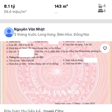
4
8.1 tỷ
143 m²
4
56.6 triệu/m²
...
Nguyễn Văn Nhật
3 tháng trước
·
Long Hưng, Biên Hòa, Đồng Nai
Bán biệt thự liền kề
·
Izumi City