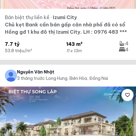
Bán biệt thự liền kề
·
Izumi City
Chủ kẹt Bank cần bán gấp căn nhà phố đã có sổ
Hồng gđ 1 khu đô thị Izumi City. LH : 0976 483 ***
4
7.7 tỷ
143 m²
4
53.8 triệu/m²
11 x 13m
Nguyễn Văn Nhật
3 tháng trước
·
Long Hưng, Biên Hòa, Đồng Nai