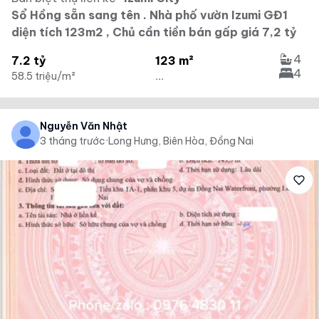
Sổ Hồng sẵn sang tên . Nhà phố vườn Izumi GĐ1
diện tích 123m2 , Chủ cần tiền bán gấp giá 7,2 tỷ
4
7.2 tỷ
123 m²
4
58.5 triệu/m²
...
Nguyễn Văn Nhật
3 tháng trước
·
Long Hưng, Biên Hòa, Đồng Nai