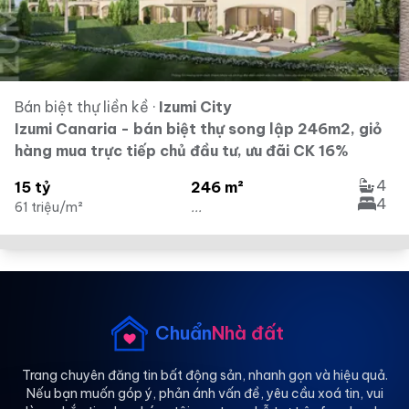
Bán biệt thự liền kề
·
Izumi City
Izumi Canaria - bán biệt thự song lập 246m2, giỏ
hàng mua trực tiếp chủ đầu tư, ưu đãi CK 16%
4
15 tỷ
246 m²
4
61 triệu/m²
...
Chuẩn
Nhà đất
Trang chuyên đăng tin bất động sản, nhanh gọn và hiệu quả.
Nếu bạn muốn góp ý, phản ánh vấn đề, yêu cầu xoá tin, vui