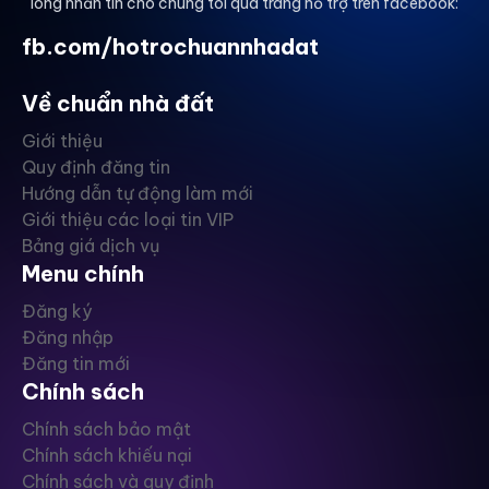
lòng nhắn tin cho chúng tôi qua trang hỗ trợ trên facebook:
fb.com/hotrochuannhadat
Về chuẩn nhà đất
Giới thiệu
Quy định đăng tin
Hướng dẫn tự động làm mới
Giới thiệu các loại tin VIP
Bảng giá dịch vụ
Menu chính
Đăng ký
Đăng nhập
Đăng tin mới
Chính sách
Chính sách bảo mật
Chính sách khiếu nại
Chính sách và quy định