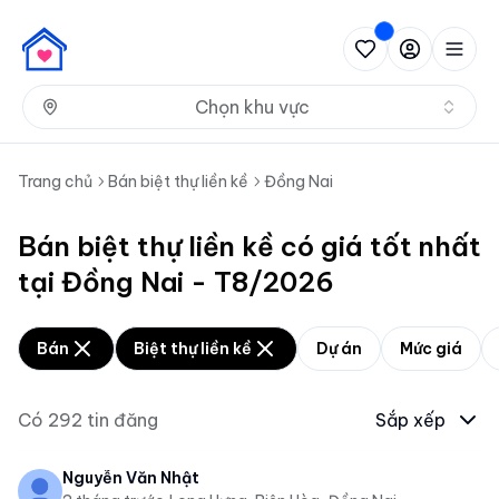
Nh
Chọn khu vực
Trang chủ
Bán biệt thự liền kề
Đồng Nai
Bán biệt thự liền kề có giá tốt nhất
tại Đồng Nai - T8/2026
Bán
Biệt thự liền kề
Dự án
Mức giá
Có
292
tin đăng
Sắp xếp
Nguyễn Văn Nhật