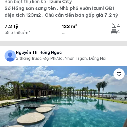
Bán biệt thự liền kề
·
Izumi City
Sổ Hồng sẵn sang tên . Nhà phố vườn Izumi GĐ1
diện tích 123m2 , Chủ cần tiền bán gấp giá 7,2 tỷ
4
7.2 tỷ
123 m²
4
58.5 triệu/m²
...
Nguyễn Thị Hồng Ngọc
3 tháng trước
·
Đại Phước, Nhơn Trạch, Đồng Nai