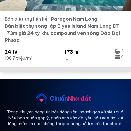
Bán biệt thự liền kề
·
Paragon Nam Long
Bán biệt thự song lập Elyse Island Nam Long DT
173m giá 24 tỷ khu compound ven sông Đảo Đại
Phước
4
24 tỷ
173 m²
4
138.7 triệu/m²
...
Chuẩn
Nhà đất
Trang chuyên đăng tin bất động sản, nhanh gọn và hiệu quả.
Nếu bạn muốn góp ý, phản ánh vấn đề, yêu cầu xoá tin, vui
lòng nhắn tin cho chúng tôi qua trang hỗ trợ trên facebook: