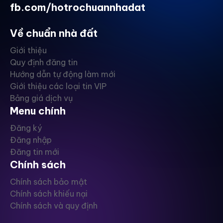
fb.com/hotrochuannhadat
Về chuẩn nhà đất
Giới thiệu
Quy định đăng tin
Hướng dẫn tự động làm mới
Giới thiệu các loại tin VIP
Bảng giá dịch vụ
Menu chính
Đăng ký
Đăng nhập
Đăng tin mới
Chính sách
Chính sách bảo mật
Chính sách khiếu nại
Chính sách và quy định