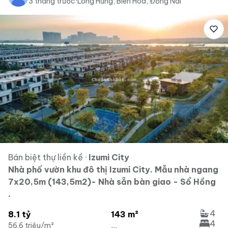
3 tháng trước
·
Long Hưng, Biên Hòa, Đồng Nai
Bán biệt thự liền kề
·
Izumi City
Nhà phố vườn khu đô thị Izumi City. Mẫu nhà ngang
7x20,5m (143,5m2)- Nhà sẵn bàn giao - Sổ Hồng
.
4
8.1 tỷ
143 m²
4
56.6 triệu/m²
...