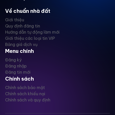
Về chuẩn nhà đất
Giới thiệu
Quy định đăng tin
Hướng dẫn tự động làm mới
Giới thiệu các loại tin VIP
Bảng giá dịch vụ
Menu chính
Đăng ký
Đăng nhập
Đăng tin mới
Chính sách
Chính sách bảo mật
Chính sách khiếu nại
Chính sách và quy định