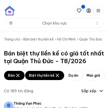
Nh
Chọn khu vực
Trang chủ
Bán biệt thự liền kề
Hồ Chí Minh
Quận Thủ Đức
Bán biệt thự liền kề có giá tốt nhất
tại Quận Thủ Đức - T8/2026
Bán
Biệt thự liền kề
Dự án
Mức giá
Có
189
tin đăng
Sắp xếp
Thắng Vạn Phúc