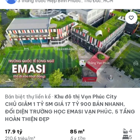
3 tháng trước
·
Hiệp Bình Phước, Thủ Đức, HCM
Bán biệt thự liền kề
·
Khu đô thị Vạn Phúc City
CHỦ GIẢM 1 TỶ 5M GIÁ 17 TỶ 900 BÁN NHANH,
ĐỐI DIỆN TRƯỜNG HỌC EMASI VẠN PHÚC, 5 TẦNG
HOÀN THIỆN ĐẸP
4
17.9 tỷ
85 m²
5
210.6 triệu/m²
5 x 17m