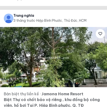
Trung nghĩa
3 tháng trước
·
Hiệp Bình Phước, Thủ Đức, HCM
Bán biệt thự liền kề
·
Jamona Home Resort
Biệt Thự có chốt bảo vệ riêng , khu đồng bộ công
viên, hồ bơi Tại P. Hiệp Bình phước, Q. TĐ