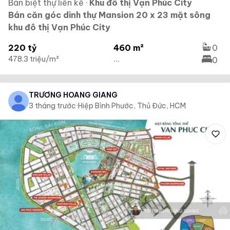
Bán biệt thự liền kề
·
Khu đô thị Vạn Phúc City
Bán căn góc dinh thự Mansion 20 x 23 mặt sông
khu đô thị Vạn Phúc City
220 tỷ
460 m²
0
478.3 triệu/m²
...
0
TRƯƠNG HOÀNG GIANG
3 tháng trước
·
Hiệp Bình Phước, Thủ Đức, HCM