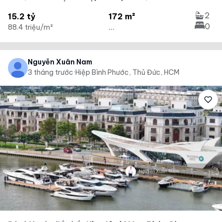
2
15.2 tỷ
172 m²
0
88.4 triệu/m²
...
Nguyễn Xuân Nam
3 tháng trước
·
Hiệp Bình Phước, Thủ Đức, HCM