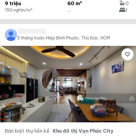
9 triệu
60 m²
0
1
150 nghìn/m²
...
3 tháng trước
·
Hiệp Bình Phước, Thủ Đức, HCM
Bán biệt thự liền kề
·
Khu đô thị Vạn Phúc City