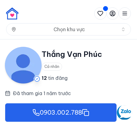
Nh
Chọn khu vực
Thắng Vạn Phúc
Cá nhân
12
tin đăng
Đã tham gia 1 năm trước
0903.002.788