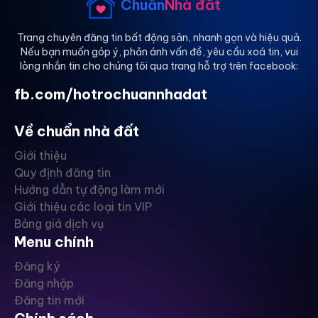
Chuẩn
Nhà đất
Trang chuyên đăng tin bất động sản, nhanh gọn và hiệu quả.
Nếu bạn muốn góp ý, phản ánh vấn đề, yêu cầu xoá tin, vui
lòng nhắn tin cho chúng tôi qua trang hỗ trợ trên facebook:
fb.com/hotrochuannhadat
Về chuẩn nhà đất
Giới thiệu
Quy định đăng tin
Hướng dẫn tự động làm mới
Giới thiệu các loại tin VIP
Bảng giá dịch vụ
Menu chính
Đăng ký
Đăng nhập
Đăng tin mới