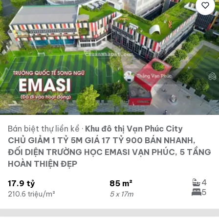
Bán biệt thự liền kề
·
Khu đô thị Vạn Phúc City
CHỦ GIẢM 1 TỶ 5M GIÁ 17 TỶ 900 BÁN NHANH,
ĐỐI DIỆN TRƯỜNG HỌC EMASI VẠN PHÚC, 5 TẦNG
HOÀN THIỆN ĐẸP
4
17.9 tỷ
85 m²
5
210.6 triệu/m²
5 x 17m