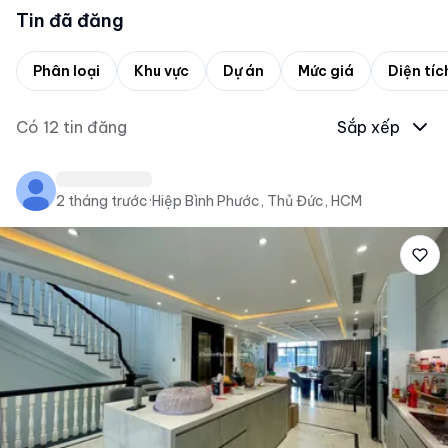
Tin đã đăng
Phân loại
Khu vực
Dự án
Mức giá
Diện tíc
Có
12
tin đăng
Sắp xếp
2 tháng trước
·
Hiệp Bình Phước, Thủ Đức, HCM