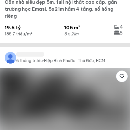
Căn nhà siêu đẹp 5m, full nội thất cao cấp, gần
trường học Emasi, 5x21m hầm 4 tầng, sổ hồng
riêng
4
19.5 tỷ
105 m²
5
185.7 triệu/m²
5 x 21m
6 tháng trước
·
Hiệp Bình Phước, Thủ Đức, HCM