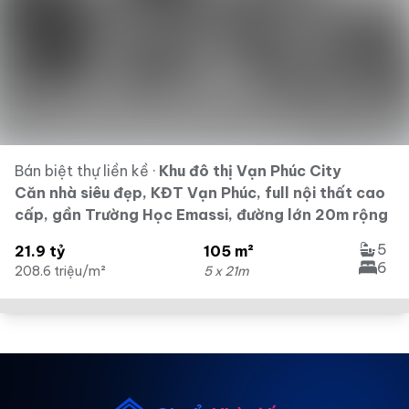
Bán biệt thự liền kề
·
Khu đô thị Vạn Phúc City
Căn nhà siêu đẹp, KĐT Vạn Phúc, full nội thất cao
cấp, gần Trường Học Emassi, đường lớn 20m rộng
5
21.9 tỷ
105 m²
6
208.6 triệu/m²
5 x 21m