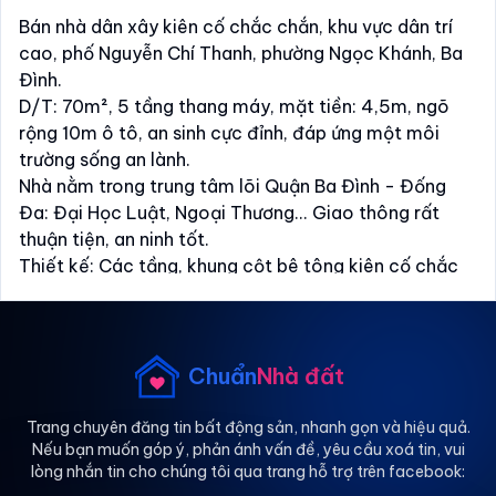
Bán nhà dân xây kiên cố chắc chắn, khu vực dân trí
cao, phố Nguyễn Chí Thanh, phường Ngọc Khánh, Ba
Đình.
D/T: 70m², 5 tầng thang máy, mặt tiền: 4,5m, ngõ
rộng 10m ô tô, an sinh cực đỉnh, đáp ứng một môi
trường sống an lành.
Nhà nằm trong trung tâm lõi Quận Ba Đình - Đống
Đa: Đại Học Luật, Ngoại Thương... Giao thông rất
thuận tiện, an ninh tốt.
Thiết kế: Các tầng, khung cột bê tông kiên cố chắc
chắn, đầy đủ công năng.
Giá: 20 tỷ (TL).
Sổ đỏ chính chủ mới đẹp sẵn sàng giao dịch.
Chi tiết vui lòng L/H trực tiếp Em Tiến: .
Chuẩn
Nhà đất
Trang chuyên đăng tin bất động sản, nhanh gọn và hiệu quả.
Nếu bạn muốn góp ý, phản ánh vấn đề, yêu cầu xoá tin, vui
lòng nhắn tin cho chúng tôi qua trang hỗ trợ trên facebook: