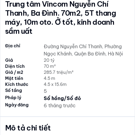
Trung tâm Vincom Nguyễn Chí
Thanh, Ba Đình. 70m2, 5T thang
máy, 10m oto. Ở tốt, kinh doanh
sầm uất
Địa chỉ
Đường Nguyễn Chí Thanh, Phường
Ngọc Khánh, Quận Ba Đình, Hà Nội
Giá
20 tỷ
Diện tích
70 m²
Giá / m2
285.7 triệu/m²
Mặt tiền
4.5 m
Kích thước
4.5 x 15.6m
Số tầng
5
Pháp lý
Sổ hồng/Sổ đỏ
Ngày đăng
6 tháng trước
Mô tả chi tiết