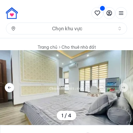
Nh
Chọn khu vực
Trang chủ
Cho thuê nhà đất
Previous slide
Next 
1
/
4