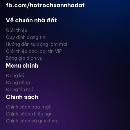
fb.com/hotrochuannhadat
Về chuẩn nhà đất
Giới thiệu
Quy định đăng tin
Hướng dẫn tự động làm mới
Giới thiệu các loại tin VIP
Bảng giá dịch vụ
Menu chính
Đăng ký
Đăng nhập
Đăng tin mới
Chính sách
Chính sách bảo mật
Chính sách khiếu nại
Chính sách và quy định