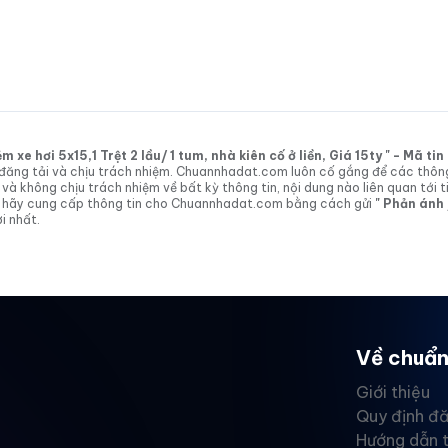
xe hơi 5x15,1 Trệt 2 lầu/ 1 tum, nhà kiên cố ở liền, Giá 15ty " - Mã t
tin đăng tải và chịu trách nhiệm. Chuannhadat.com luôn cố gắng để các thôn
 không chịu trách nhiệm về bất kỳ thông tin, nội dung nào liên quan tới t
 vị hãy cung cấp thông tin cho Chuannhadat.com bằng cách gửi
" Phản ánh
i nhất.
Về chuẩn
Giới thiệu
Quy định đă
Hướng dẫn 