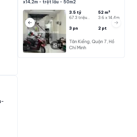
x14,2m - trệt lầu - 50m2
3.5 tỷ
52 m²
67.3 triệu/m²
3.6 x 14.4m
Previous slide
Next slide
3
pn
2
pt
Tân Kiểng, Quận 7, Hồ
11
Chí Minh
u-