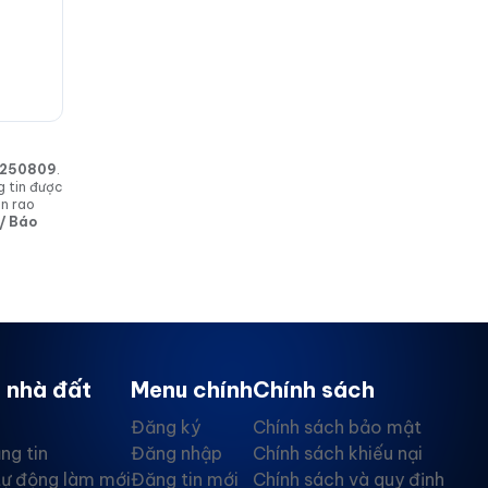
in 250809
.
g tin được
in rao
 / Báo
 nhà đất
Menu chính
Chính sách
Đăng ký
Chính sách bảo mật
ng tin
Đăng nhập
Chính sách khiếu nại
tự động làm mới
Đăng tin mới
Chính sách và quy định