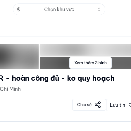
Nhấn để mở
Chọn khu vực
Xem thêm
3
hình
 PN - SHR - hoàn công đủ - ko quy hoạch
Chí Minh
Chia sẻ
Lưu tin