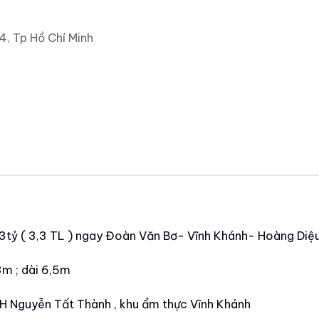
, Tp Hồ Chí Minh
nh 3tỷ ( 3,3 TL ) ngay Đoàn Văn Bơ- Vĩnh Khánh- Hoàng Diệ
3m ; dài 6,5m
 ĐH Nguyễn Tất Thành , khu ẩm thực Vĩnh Khánh