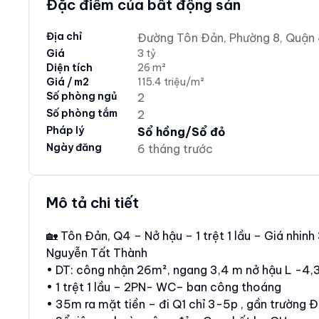
Đặc điểm của bất động sản
Địa chỉ
Đường Tôn Đản, Phường 8, Quận 4
Giá
3 tỷ
Diện tích
26 m²
Giá / m2
115.4 triệu/m²
Số phòng ngủ
2
Số phòng tắm
2
Pháp lý
Sổ hồng/Sổ đỏ
Ngày đăng
6 tháng trước
Mô tả chi tiết
🏡 Tôn Đản, Q4 – Nở hậu – 1 trệt 1 lầu – Giá nhi
Nguyễn Tất Thành
• DT: công nhận 26m², ngang 3,4 m nở hậu L -4,
• 1 trệt 1 lầu – 2PN- WC– ban công thoáng
• 35m ra mặt tiền – đi Q1 chỉ 3-5p , gần trường