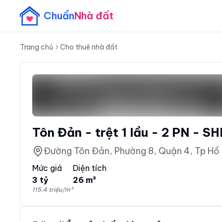
Chuẩn
Nhà đất
Trang chủ
Cho thuê nhà đất
Tôn Đản - trệt 1 lầu - 2
Đường Tôn Đản, Phường 8, Quận 4, Tp Hồ 
Mức giá
Diện tích
3 tỷ
26 m²
115.4 triệu/m²