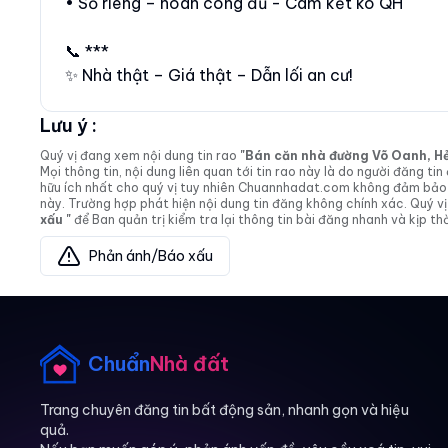
• Sổ riêng – hoàn công đủ - Cam kết ko QH
📞 ***
✨ Nhà thật – Giá thật – Dẫn lối an cư!
Lưu ý :
Quý vị đang xem nội dung tin rao
"Bán căn nhà đường Võ Oanh, Hẻm 
Mọi thông tin, nội dung liên quan tới tin rao này là do người đăng 
hữu ích nhất cho quý vị tuy nhiên Chuannhadat.com không đảm bảo và
này. Trường hợp phát hiện nội dung tin đăng không chính xác. Quý
xấu "
để Ban quản trị kiểm tra lại thông tin bài đăng nhanh và kịp thờ
Phản ánh/Báo xấu
Chuẩn
Nhà đất
Trang chuyên đăng tin bất động sản, nhanh gọn và hiệu
quả.