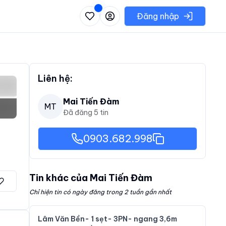
 danh sách các khu vực có thể chọn
Đăng nhập
Liên hệ:
Mai Tiến Đàm
MT
Đã đăng
5
tin
0903.682.998
Tin khác của
Mai Tiến Đàm
Chỉ hiện tin có ngày đăng trong 2 tuần gần nhất
Lâm Văn Bền- 1 sẹt- 3PN- ngang 3,6m