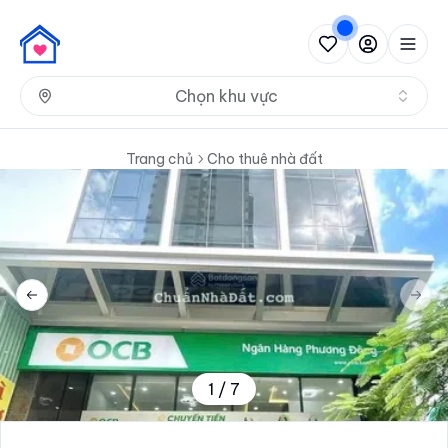
Nh
Chọn khu vực
Trang chủ
Cho thuê nhà đất
Previous slide
Next 
1
/
7