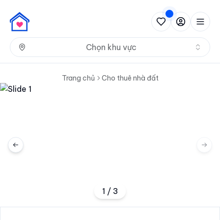
Nh
Chọn khu vực
Trang chủ
Cho thuê nhà đất
Previous slide
Next 
1
/
3