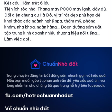
Kết cấu: Hầm trệt 6 lầu.
Tiện ích tòa nhà: Thang máy PCCC máy lạnh, đầy đủ.
Đối diện chung cư Hà Đô, vị trí rất đẹp phù hợp để
khai thác các ngành nghề spa, thẩm mỹ, phòng
khám, nha khoa, ngân hàng... Đoạn đường sầm uất
tập trung kinh doanh nhiều thương hiệu nổi tiếng...
Làm việc gọi .
Chuẩn
Nhà đất
Trang chuyên đăng tin bất động sản, nhanh gọn và hiệu quả.
Nếu bạn muốn góp ý, phản ánh vấn đề, yêu cầu xoá tin, vui
lòng nhắn tin cho chúng tôi qua trang hỗ trợ trên facebook:
fb.com/hotrochuannhadat
Về chuẩn nhà đất